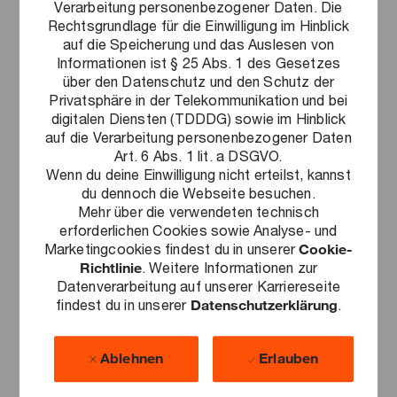
Verarbeitung personenbezogener Daten. Die
Rechtsgrundlage für die Einwilligung im Hinblick
Unsere internen Bereiche sind die Stütze
auf die Speicherung und das Auslesen von
unserer Organisation, stehen unseren
Informationen ist § 25 Abs. 1 des Gesetzes
über den Datenschutz und den Schutz der
Geschäftsbereichen mit kompetenten
Privatsphäre in der Telekommunikation und bei
Dienstleistungen zur Seite und sorgen dafür,
digitalen Diensten (TDDDG) sowie im Hinblick
dass wir für unsere Mandanten alle an einem
auf die Verarbeitung personenbezogener Daten
Art. 6 Abs. 1 lit. a DSGVO.
Strang ziehen können. Treibe in unseren
Wenn du deine Einwilligung nicht erteilst, kannst
diversen Teams die Entwicklung von PwC
du dennoch die Webseite besuchen.
Deutschland voran und setze dein Know-
Mehr über die verwendeten technisch
erforderlichen Cookies sowie Analyse- und
how gezielt ein, um unsere Position als
Marketingcookies findest du in unserer
Cookie-
Arbeitgeber nachhaltig zu stärken.
Richtlinie
. Weitere Informationen zur
Datenverarbeitung auf unserer Karriereseite
findest du in unserer
Datenschutzerklärung
.
Die internen Bereiche (Business Services)
bieten dir ein spannendes Arbeitsumfeld, in
dem du deine Ideen und Fähigkeiten
Ablehnen
Erlauben
einbringen kannst.