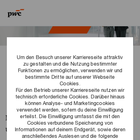
Skip to main content
Skip to main content
-
-
Um den Besuch unserer Karriereseite attraktiv
Interne Bereiche
zu gestalten und die Nutzung bestimmter
Funktionen zu ermöglichen, verwenden wir und
bestimmte Dritte auf unserer Webseite
Cookies.
Alle Jobs
Für den Betrieb unserer Karriereseite nutzen wir
technisch erforderliche Cookies. Darüber hinaus
können Analyse- und Marketingcookies
verwendet werden, sofern du deine Einwilligung
erteilst. Die Einwilligung umfasst die mit den
Mit welchen Themen beschäftigen wir
Cookies verbundene Speicherung von
uns?
Informationen auf deinem Endgerät, sowie deren
anschließendes Auslesen und die folgende