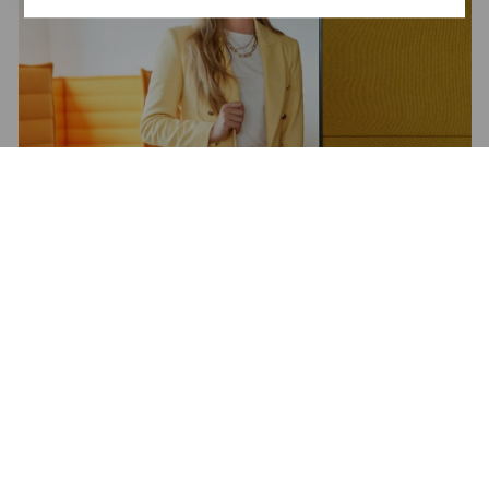
Deine Ansprechpartnerin
Alina Morawski
alina.morawsi@pwc.com
+49 211 9817-650