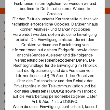
Funktionen zu ermöglichen, verwenden wir und
bestimmte Dritte auf unserer Webseite
Cookies.
Für den Betrieb unserer Karriereseite nutzen wir
Deals
Für unseren Geschäftsbereich
suchen wir dich
technisch erforderliche Cookies. Darüber hinaus
können Analyse- und Marketingcookies
nächstmöglichen Zeitpunkt
Manager
zum
als
verwendet werden, sofern du deine Einwilligung
oder Senior Manager Transaction Services
erteilst. Die Einwilligung umfasst die mit den
Cookies verbundene Speicherung von
(w/m/d).
Informationen auf deinem Endgerät, sowie deren
anschließendes Auslesen und die folgende
Verarbeitung personenbezogener Daten. Die
Das erwartet dich
Rechtsgrundlage für die Einwilligung im Hinblick
auf die Speicherung und das Auslesen von
Informationen ist § 25 Abs. 1 des Gesetzes
Transaktionsberatung
– Du leitest Financial Due
über den Datenschutz und den Schutz der
Diligence (FDD) Projekte bei Transaktionen von
Privatsphäre in der Telekommunikation und bei
digitalen Diensten (TDDDG) sowie im Hinblick
internationalen Industrieunternehmen sowie
auf die Verarbeitung personenbezogener Daten
Art. 6 Abs. 1 lit. a DSGVO.
Finanzinvestoren und prüfst Chancen und Risiken von
Wenn du deine Einwilligung nicht erteilst, kannst
Investitionen.