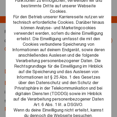
Funktionen zu ermöglichen, verwenden wir und
bestimmte Dritte auf unserer Webseite
Jetzt bewerben
Cookies.
Für den Betrieb unserer Karriereseite nutzen wir
technisch erforderliche Cookies. Darüber hinaus
können Analyse- und Marketingcookies
Tax & Legal
Für unseren Geschäftsbereich
suchen wir
verwendet werden, sofern du deine Einwilligung
erteilst. Die Einwilligung umfasst die mit den
nächstmöglichen Zeitpunkt
(Senior)
dich zum
als
Cookies verbundene Speicherung von
Consultant Indirect Tax (w/m/d)
Informationen auf deinem Endgerät, sowie deren
.
anschließendes Auslesen und die folgende
Verarbeitung personenbezogener Daten. Die
Rechtsgrundlage für die Einwilligung im Hinblick
Das erwartet dich
auf die Speicherung und das Auslesen von
Informationen ist § 25 Abs. 1 des Gesetzes
über den Datenschutz und den Schutz der
Beratung
- Du berätst und betreust nationale und
Privatsphäre in der Telekommunikation und bei
internationale Mandanten in Fragen der Umsatzsteuer
digitalen Diensten (TDDDG) sowie im Hinblick
auf die Verarbeitung personenbezogener Daten
sowie anderer indirekter Steuern.
Art. 6 Abs. 1 lit. a DSGVO.
Projekte
Wenn du deine Einwilligung nicht erteilst, kannst
- Als Mitglied unseres Teams unterstützt du
du dennoch die Webseite besuchen.