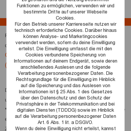
Funktionen zu ermöglichen, verwenden wir und
Jetzt bewerben
bestimmte Dritte auf unserer Webseite
Cookies.
Für den Betrieb unserer Karriereseite nutzen wir
technisch erforderliche Cookies. Darüber hinaus
Tax & Legal
Für unseren Geschäftsbereich
suchen wir
können Analyse- und Marketingcookies
verwendet werden, sofern du deine Einwilligung
nächstmöglichen Zeitpunkt
dich zum
als
erteilst. Die Einwilligung umfasst die mit den
Consultant Customs & International Trade
Cookies verbundene Speicherung von
Informationen auf deinem Endgerät, sowie deren
(w/m/d)
.
anschließendes Auslesen und die folgende
Verarbeitung personenbezogener Daten. Die
Rechtsgrundlage für die Einwilligung im Hinblick
auf die Speicherung und das Auslesen von
Du möchtest aus erster Hand erfahren, was dich erwartet
Informationen ist § 25 Abs. 1 des Gesetzes
über den Datenschutz und den Schutz der
Podcast
und was du mitbringen sollst? Im
Privatsphäre in der Telekommunikation und bei
"Karriereklang"
digitalen Diensten (TDDDG) sowie im Hinblick
erhältst du ergänzend zur Stellenanzeige
auf die Verarbeitung personenbezogener Daten
ehrliche Einblicke in das tägliche Doing und die
Art. 6 Abs. 1 lit. a DSGVO.
Wenn du deine Einwilligung nicht erteilst, kannst
Zusammenarbeit im Team.