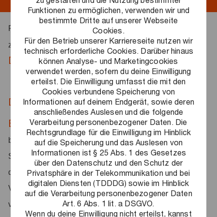
zu gestalten und die Nutzung bestimmter
Funktionen zu ermöglichen, verwenden wir und
bestimmte Dritte auf unserer Webseite
Deals
Für unseren Geschäftsbereich
suchen wir dich
Cookies.
Für den Betrieb unserer Karriereseite nutzen wir
nächstmöglichen Zeitpunkt
Manager
zum
als
technisch erforderliche Cookies. Darüber hinaus
Deals Tax (SPA) (w/m/d)
können Analyse- und Marketingcookies
.
verwendet werden, sofern du deine Einwilligung
erteilst. Die Einwilligung umfasst die mit den
Cookies verbundene Speicherung von
Das erwartet dich
Informationen auf deinem Endgerät, sowie deren
anschließendes Auslesen und die folgende
Verarbeitung personenbezogener Daten. Die
Beratung
- Du berätst im Team umfassend steuerlich
Rechtsgrundlage für die Einwilligung im Hinblick
bei M&A-Transaktionen und befasst dich hierbei im
auf die Speicherung und das Auslesen von
Informationen ist § 25 Abs. 1 des Gesetzes
Schwerpunkt mit steuerrechtlichen Aspekten im Rahmen
über den Datenschutz und den Schutz der
der Vertragsgestaltung (einschließlich der dazugehörigen
Privatsphäre in der Telekommunikation und bei
digitalen Diensten (TDDDG) sowie im Hinblick
Verhandlungen), der Entwicklung und Implementierung
auf die Verarbeitung personenbezogener Daten
Art. 6 Abs. 1 lit. a DSGVO.
von Transaktionsstrukturen sowie der Entwicklung,
Wenn du deine Einwilligung nicht erteilst, kannst