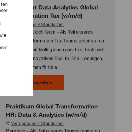
sten
Consultant Data Analytics Global
ener
Transformation Tax (w/m/d)
e
Verfügbar an 9 Standorten
Das erwartet dichTeam – Als Teil unseres
wie
Global Transformation Tax Teams arbeitest du
erer
gemeinsam mit Kolleg:innen aus Tax, Tech und
Finance an innovativen End-to-End-Lösungen,
die Unternehmen fit für e...
Consultant Data Analytics Global T
Jetzt bewerben
Praktikum Global Transformation
HR: Data & Analytics (w/m/d)
Verfügbar an 4 Standorten
Beratung – Als Teil unseres Teams kannst du