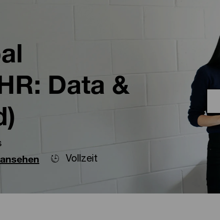
Skip to main content
Skip to main content
al
HR: Data &
d)
s
Vollzeit
 ansehen