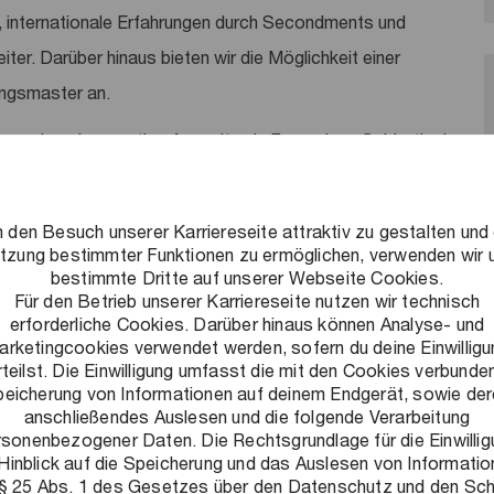
 internationale Erfahrungen durch Secondments und
iter. Darüber hinaus bieten wir die Möglichkeit einer
ungsmaster an.
du auch mehrmonatige Auszeiten in Form eines Sabbaticals
erstunden auf einem persönlichen Jahresarbeitszeitskonto
hres durch Freizeit ausgleichen. Restliche Überstunden
 den Besuch unserer Karriereseite attraktiv zu gestalten und 
tzung bestimmter Funktionen zu ermöglichen, verwenden wir 
bestimmte Dritte auf unserer Webseite Cookies.
: Neben einer eigenen betrieblichen Krankenkasse bieten
Für den Betrieb unserer Karriereseite nutzen wir technisch
erforderliche Cookies. Darüber hinaus können Analyse- und
te an. Nimm an unserem kostenlosen
arketingcookies verwendet werden, sofern du deine Einwilligu
tigten Beiträgen in diversen Fitnessstudios oder einer
rteilst. Die Einwilligung umfasst die mit den Cookies verbunde
eicherung von Informationen auf deinem Endgerät, sowie de
anschließendes Auslesen und die folgende Verarbeitung
rsonenbezogener Daten. Die Rechtsgrundlage für die Einwillig
ves Arbeitsumfeld schaffen: Ein Umfeld, in dem flexibles und
Hinblick auf die Speicherung und das Auslesen von Informati
und Leistung honoriert wird und auf das wir stolz sind. Alle
 § 25 Abs. 1 des Gesetzes über den Datenschutz und den Sc