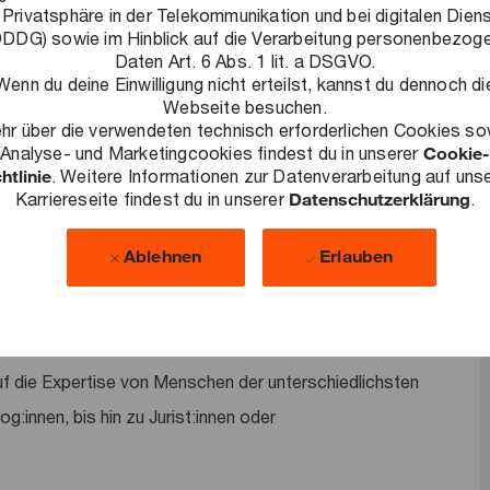
 Privatsphäre in der Telekommunikation und bei digitalen Dien
DDG) sowie im Hinblick auf die Verarbeitung personenbezog
Daten Art. 6 Abs. 1 lit. a DSGVO.
Wenn du deine Einwilligung nicht erteilst, kannst du dennoch di
Webseite besuchen.
hr über die verwendeten technisch erforderlichen Cookies so
Analyse- und Marketingcookies findest du in unserer
Cookie-
htlinie
. Weitere Informationen zur Datenverarbeitung auf uns
Karriereseite findest du in unserer
Datenschutzerklärung
.
e Herausforderungen zu lösen, nachhaltige Ergebnisse zu
llschaft auszubauen. Als Teil unseres Workforce
Ablehnen
Erlauben
seren Kunden die Arbeitswelt von morgen mit. Wir decken
 ob es um Reward Consulting, die Auswahl und
ndlegende Prozessveränderungen geht. Da unser
uf die Expertise von Menschen der unterschiedlichsten
:innen, bis hin zu Jurist:innen oder