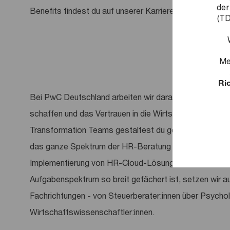
der
Benefits findest du auf unserer Karriereseite.
(TD
Me
Ric
Bei PwC Deutschland arbeiten wir daran, entscheidend
schaffen und das Vertrauen in die Wirtschaft und Gese
Transformation Teams gestaltest du gemeinsam mit un
das ganze Spektrum der HR-Beratung ab, ganz gleich,
Implementierung von HR-Cloud-Lösungen oder um gru
Aufgabenspektrum so breit gefächert ist, setzen wir a
Fachrichtungen - von Steuerberater:innen über Psycholog
Wirtschaftswissenschaftler:innen.