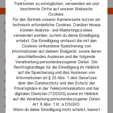
Funktionen zu ermöglichen, verwenden wir und
bestimmte Dritte auf unserer Webseite
Cookies.
Für den Betrieb unserer Karriereseite nutzen wir
Transformation
Für unseren Geschäftsbereich
suchen
technisch erforderliche Cookies. Darüber hinaus
können Analyse- und Marketingcookies
nächstmöglichen Zeitpunkt
wir dich zum
als
verwendet werden, sofern du deine Einwilligung
Consultant Breitbandmarkt (w/m/d).
erteilst. Die Einwilligung umfasst die mit den
Cookies verbundene Speicherung von
Informationen auf deinem Endgerät, sowie deren
anschließendes Auslesen und die folgende
Das erwartet dich
Verarbeitung personenbezogener Daten. Die
Rechtsgrundlage für die Einwilligung im Hinblick
Beratung
auf die Speicherung und das Auslesen von
– Du unterstützt bei der Beschleunigung des
Informationen ist § 25 Abs. 1 des Gesetzes
Infrastrukturausbaus (Breitband und Mobilfunk) und
über den Datenschutz und den Schutz der
Privatsphäre in der Telekommunikation und bei
verfolgst mit uns das Ziel der flächendeckenden
digitalen Diensten (TDDDG) sowie im Hinblick
Verfügbarkeit hochleistungsfähiger digitaler Infrastruktur
auf die Verarbeitung personenbezogener Daten
Art. 6 Abs. 1 lit. a DSGVO.
sowie digitale Teilhabe aller Bürger zu gewährleisten.
Wenn du deine Einwilligung nicht erteilst, kannst