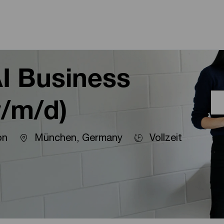
Skip to main content
Skip to main content
I Business
/m/d)
Location
on
München, Germany
Vollzeit