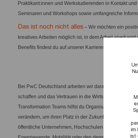
Praktikant:innen und Werkstudierenden in Kontakt und b
Seminaren und Workshops sowie umfangreiche Informa
Das ist noch nicht alles
– Wir möchten ein positi
kreatives Arbeiten möglich ist, in dem Arbeit anerkannt 
Benefits findest du auf unserer Karriereseite.
Um
Nu
Bei PwC Deutschland arbeiten wir daran, entscheiden
M
schaffen und das Vertrauen in die Wirtschaft und Gesel
e
Transformation Teams hilfst du Organisationen dabei, s
Sp
verändern, um ihren Platz in der Zukunft zu sichern. 
pe
öffentliche Unternehmen, Hochschulen oder gemeinnütz
im 
ist
Energiewende, Mobilität oder den demografischen Wan