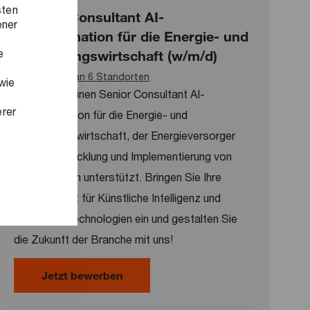
sten
(Senior) Consultant AI-
ener
Transformation für die Energie- und
e
Versorgungswirtschaft (w/m/d)
Verfügbar an 6 Standorten
wie
Wir suchen einen Senior Consultant AI-
erer
Transformation für die Energie- und
Versorgungswirtschaft, der Energieversorger
bei der Entwicklung und Implementierung von
KI-Strategien unterstützt. Bringen Sie Ihre
Leidenschaft für Künstliche Intelligenz und
innovative Technologien ein und gestalten Sie
die Zukunft der Branche mit uns!
(Senior) Consultant AI-Transformati
Jetzt bewerben