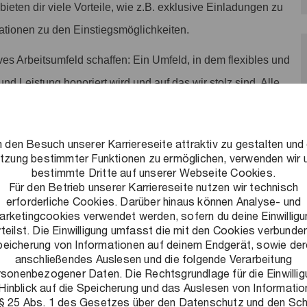
ieten dir viele Vorteile, wie z.B. exklusive Einladungen zu
tionen zu den Einstiegsmöglichkeiten.
ves Arbeitsumfeld schaffen: Ein Umfeld, in dem flexibles und
und Leistung honoriert wird und auf das wir stolz sind. Alle
 den Besuch unserer Karriereseite attraktiv zu gestalten und 
tzung bestimmter Funktionen zu ermöglichen, verwenden wir 
bestimmte Dritte auf unserer Webseite Cookies.
Für den Betrieb unserer Karriereseite nutzen wir technisch
de Herausforderungen zu lösen, nachhaltige Ergebnisse zu
erforderliche Cookies. Darüber hinaus können Analyse- und
arketingcookies verwendet werden, sofern du deine Einwilligu
lschaft auszubauen. Als Teil unseres Public & Energy
rteilst. Die Einwilligung umfasst die mit den Cookies verbunde
owohl ihre Arbeit als auch ihre Arbeitsweise grundlegend zu
eicherung von Informationen auf deinem Endgerät, sowie de
anschließendes Auslesen und die folgende Verarbeitung
Du berätst und begleitest bspw. Bund, Länder, Kommunen,
rsonenbezogener Daten. Die Rechtsgrundlage für die Einwillig
ige Vereine z.B. zu Themen rund um die Digitalisierung,
Hinblick auf die Speicherung und das Auslesen von Informati
 § 25 Abs. 1 des Gesetzes über den Datenschutz und den Sc
del. Gehe mit uns gemeinsam gesellschaftliche