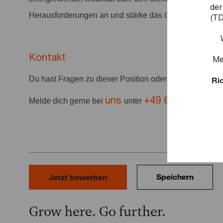
der
Herausforderungen an und stärke das öffentliche Vertra
(TD
Kontakt
Me
Du hast Fragen zu dieser Position oder deiner Bewer
Ric
uns
+49 69 9585-222
Melde dich gerne bei
unter
Speichern
Jetzt bewerben
Grow here. Go further.