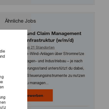
Ähnliche Jobs
Contract und Claim Management
Bau und Infrastruktur (w/m/d)
Verfügbar an 21 Standorten
die
Von Offshore-Wind-Anlagen über Stromnetze
und
bis hin zu Anlagen- und Industriebau – je nach
deinem Erfahrungsstand unterstützt du dabei,
Verträge als Steuerungsinstrumente zu nutzen
ng
ne
und Claims zu managen...
ren
Contract und Claim Management Bau
Jetzt bewerben
ung
onen
hutz