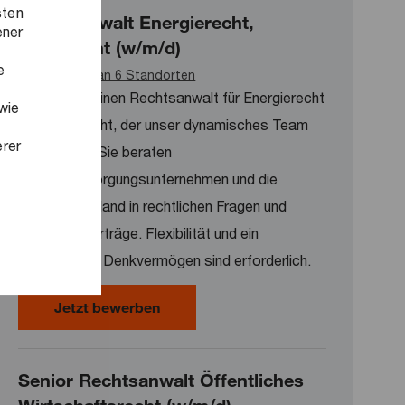
sten
Rechtsanwalt Energierecht,
ener
Klimarecht (w/m/d)
e
Verfügbar an 6 Standorten
Wir suchen einen Rechtsanwalt für Energierecht
wie
und Klimarecht, der unser dynamisches Team
erer
unterstützt. Sie beraten
Energieversorgungsunternehmen und die
öffentliche Hand in rechtlichen Fragen und
gestalten Verträge. Flexibilität und ein
analytisches Denkvermögen sind erforderlich.
Rechtsanwalt Energierecht, Klimare
Jetzt bewerben
Senior Rechtsanwalt Öffentliches