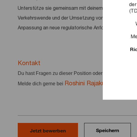
der
Unterstütze sie gemeinsam mit deinem Team bei der Be
(TD
Verkehrswende und der Umsetzung von Maßnahmen zur 
Anpassung an neue regulatorische Anforderungen.
Me
Ric
Kontakt
Du hast Fragen zu dieser Position oder deiner Bewer
Roshini Rajakularatnam
Melde dich gerne bei
un
Speichern
Jetzt bewerben