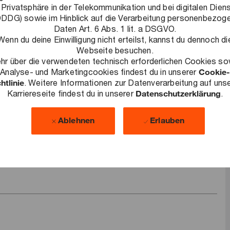
 Privatsphäre in der Telekommunikation und bei digitalen Dien
wältigung aktueller Herausforderungen der Energie- und
DDG) sowie im Hinblick auf die Verarbeitung personenbezog
Daten Art. 6 Abs. 1 lit. a DSGVO.
Auflösung des Investitions- und Sanierungsstaus und zur
Wenn du deine Einwilligung nicht erteilst, kannst du dennoch di
Webseite besuchen.
hr über die verwendeten technisch erforderlichen Cookies so
Analyse- und Marketingcookies findest du in unserer
Cookie-
htlinie
. Weitere Informationen zur Datenverarbeitung auf uns
Karriereseite findest du in unserer
Datenschutzerklärung
.
Ablehnen
Erlauben
bung?
+49 170 4714693
ter
.