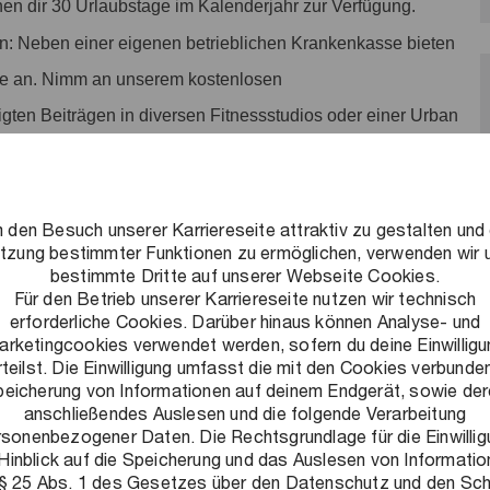
ehen dir 30 Urlaubstage im Kalenderjahr zur Verfügung.
n: Neben einer eigenen betrieblichen Krankenkasse bieten
te an. Nimm an unserem kostenlosen
tigten Beiträgen in diversen Fitnessstudios oder einer Urban
ves Arbeitsumfeld schaffen: Ein Umfeld, in dem flexibles und
und Leistung honoriert wird und auf das wir stolz sind. Alle
 den Besuch unserer Karriereseite attraktiv zu gestalten und 
tzung bestimmter Funktionen zu ermöglichen, verwenden wir 
bestimmte Dritte auf unserer Webseite Cookies.
Für den Betrieb unserer Karriereseite nutzen wir technisch
erforderliche Cookies. Darüber hinaus können Analyse- und
arketingcookies verwendet werden, sofern du deine Einwilligu
rteilst. Die Einwilligung umfasst die mit den Cookies verbunde
usforderungen zu lösen, nachhaltige Ergebnisse zu
eicherung von Informationen auf deinem Endgerät, sowie de
anschließendes Auslesen und die folgende Verarbeitung
lschaft auszubauen. Als Teil unseres Energie- und
rsonenbezogener Daten. Die Rechtsgrundlage für die Einwillig
PwC-Netzwerks begleitest du unsere Mandanten strategisch,
Hinblick auf die Speicherung und das Auslesen von Informati
 § 25 Abs. 1 des Gesetzes über den Datenschutz und den Sc
 und Realisierung ihrer komplexen Infrastrukturvorhaben.