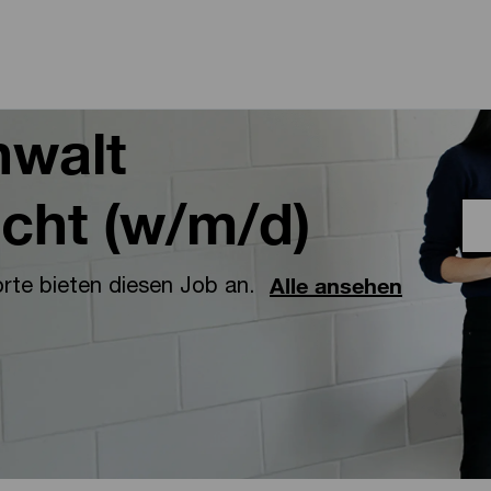
Skip to main content
Skip to main content
nwalt
cht (w/m/d)
rte bieten diesen Job an.
Alle ansehen