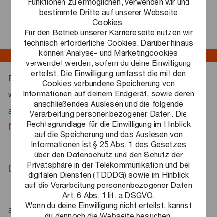
Funktionen zu ermöglichen, verwenden wir und
bestimmte Dritte auf unserer Webseite
Cookies.
Jetzt bewerben
Für den Betrieb unserer Karriereseite nutzen wir
technisch erforderliche Cookies. Darüber hinaus
können Analyse- und Marketingcookies
verwendet werden, sofern du deine Einwilligung
erteilst. Die Einwilligung umfasst die mit den
Transformation
Für unseren Geschäftsbereich
suchen
Cookies verbundene Speicherung von
zum nächstmöglichen Zeitpunkt
Informationen auf deinem Endgerät, sowie deren
wir dich
anschließendes Auslesen und die folgende
Consultant Finance Transformation
als
Verarbeitung personenbezogener Daten. Die
Rechtsgrundlage für die Einwilligung im Hinblick
Microsoft D365 (w/m/d).
auf die Speicherung und das Auslesen von
Informationen ist § 25 Abs. 1 des Gesetzes
über den Datenschutz und den Schutz der
Privatsphäre in der Telekommunikation und bei
Das erwartet dich
digitalen Diensten (TDDDG) sowie im Hinblick
auf die Verarbeitung personenbezogener Daten
Themenvielfalt
– Finance Transformation begreifen wir
Art. 6 Abs. 1 lit. a DSGVO.
Wenn du deine Einwilligung nicht erteilst, kannst
als ganzheitliche Aufgabe – von der Konzeptentwicklung
du dennoch die Webseite besuchen.