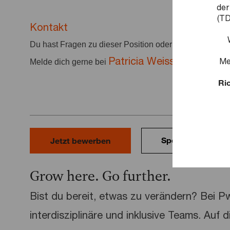
der
(TD
Kontakt
Du hast Fragen zu dieser Position oder deiner Bewer
Patricia Weiss
+49 69
Me
Melde dich gerne bei
unter
Ric
Speichern
Jetzt bewerben
Grow here. Go further.
Bist du bereit, etwas zu verändern? Bei 
interdisziplinäre und inklusive Teams. Auf 