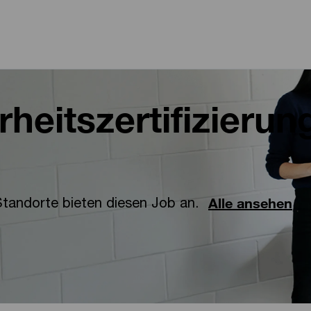
Skip to main content
Skip to main content
heitszertifizierun
Standorte bieten diesen Job an.
Alle ansehen