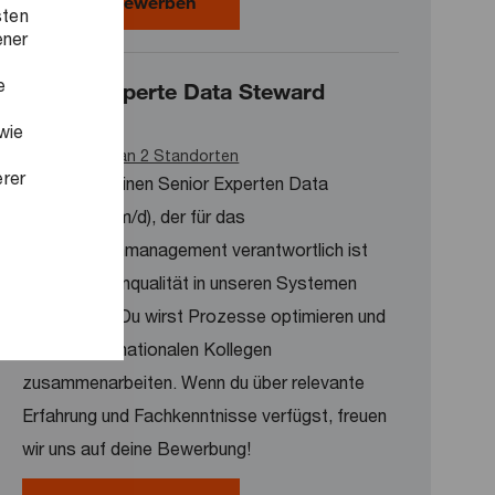
Werkstudent Sicherheitsmanagemen
Jetzt bewerben
sten
ener
e
Senior Experte Data Steward
(w/m/d)
wie
Verfügbar an 2 Standorten
erer
Wir suchen einen Senior Experten Data
Steward (w/m/d), der für das
Stammdatenmanagement verantwortlich ist
und die Datenqualität in unseren Systemen
sicherstellt. Du wirst Prozesse optimieren und
eng mit internationalen Kollegen
zusammenarbeiten. Wenn du über relevante
Erfahrung und Fachkenntnisse verfügst, freuen
wir uns auf deine Bewerbung!