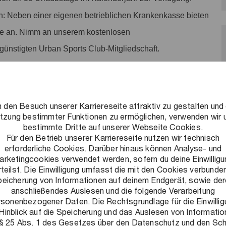
n: Neben einer eigenen betrieblichen Krankenkasse bieten
te an. Nimm an unserem kostenlosen
ergünstigten Urban Sports Club-Mitgliedschaft.
ves Arbeitsumfeld schaffen: Ein Umfeld, in dem flexibles und
und Leistung honoriert wird und auf das wir stolz sind. Alle
 den Besuch unserer Karriereseite attraktiv zu gestalten und 
tzung bestimmter Funktionen zu ermöglichen, verwenden wir 
bestimmte Dritte auf unserer Webseite Cookies.
Für den Betrieb unserer Karriereseite nutzen wir technisch
de Herausforderungen zu lösen, nachhaltige Ergebnisse zu
erforderliche Cookies. Darüber hinaus können Analyse- und
lschaft auszubauen. Als Teil unserer internen
arketingcookies verwendet werden, sofern du deine Einwilligu
rteilst. Die Einwilligung umfasst die mit den Cookies verbunde
tsfragen und berätst unsere Fachbereiche. Du unterstützt
eicherung von Informationen auf deinem Endgerät, sowie de
ertung und Bewältigung von Risiken. So sind wir bspw.
anschließendes Auslesen und die folgende Verarbeitung
rsonenbezogener Daten. Die Rechtsgrundlage für die Einwillig
er Wahrung der Unabhängigkeit und
Hinblick auf die Speicherung und das Auslesen von Informati
 Teams die Entwicklung von PwC Deutschland aktiv voran!
 § 25 Abs. 1 des Gesetzes über den Datenschutz und den Sc