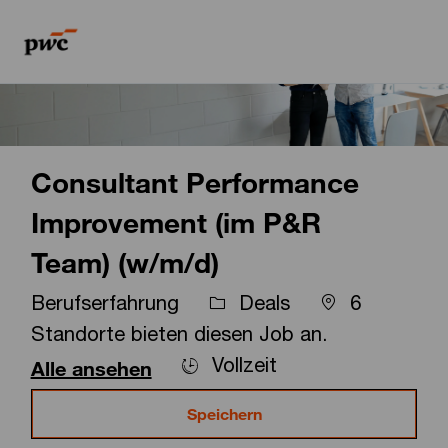
Skip to main content
Skip to main content
-
-
Consultant Performance
Improvement (im P&R
Team) (w/m/d)
Berufserfahrung
Deals
6
Standorte bieten diesen Job an.
Vollzeit
Alle ansehen
Speichern