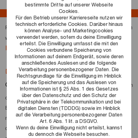
bestimmte Dritte auf unserer Webseite
Cookies.
Für den Betrieb unserer Karriereseite nutzen wir
technisch erforderliche Cookies. Darüber hinaus
Business Services
Für unseren Geschäftsbereich
suchen
können Analyse- und Marketingcookies
verwendet werden, sofern du deine Einwilligung
1. Januar 2027
Praktikant
wir dich zum
als
erteilst. Die Einwilligung umfasst die mit den
Innovation & Experience Center (w/m/d)
.
Cookies verbundene Speicherung von
Informationen auf deinem Endgerät, sowie deren
anschließendes Auslesen und die folgende
Verarbeitung personenbezogener Daten. Die
Das erwartet dich
Rechtsgrundlage für die Einwilligung im Hinblick
auf die Speicherung und das Auslesen von
Operative Ausrichtung
– Du unterstützt das Team im
Informationen ist § 25 Abs. 1 des Gesetzes
über den Datenschutz und den Schutz der
operativen Tagesgeschäft des Experience Centers. Das
Privatsphäre in der Telekommunikation und bei
digitalen Diensten (TDDDG) sowie im Hinblick
Experience Center ist ein Ort für Innovation,
auf die Verarbeitung personenbezogener Daten
marktorientierte Lösungen und Veranstaltungen, an dem
Art. 6 Abs. 1 lit. a DSGVO.
Wenn du deine Einwilligung nicht erteilst, kannst
digitale Prototypen entwickelt und Technologien erlebbar
du dennoch die Webseite besuchen.