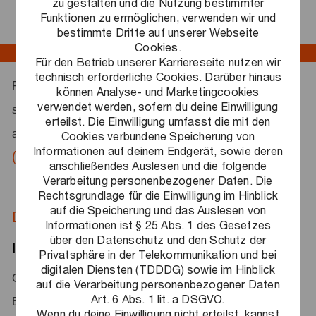
zu gestalten und die Nutzung bestimmter
Jetzt bewerben
Funktionen zu ermöglichen, verwenden wir und
bestimmte Dritte auf unserer Webseite
Cookies.
Für den Betrieb unserer Karriereseite nutzen wir
technisch erforderliche Cookies. Darüber hinaus
Risk & Regulatory
Für unseren Geschäftsbereich
können Analyse- und Marketingcookies
verwendet werden, sofern du deine Einwilligung
nächstmöglichen Zeitpunkt
suchen wir dich zum
erteilst. Die Einwilligung umfasst die mit den
Experte Cyber Security Financial Services
als
Cookies verbundene Speicherung von
Informationen auf deinem Endgerät, sowie deren
(w/m/d).
anschließendes Auslesen und die folgende
Verarbeitung personenbezogener Daten. Die
Rechtsgrundlage für die Einwilligung im Hinblick
auf die Speicherung und das Auslesen von
Das erwartet dich
Informationen ist § 25 Abs. 1 des Gesetzes
über den Datenschutz und den Schutz der
IT-Sicherheit und Risikomanagement
-
Privatsphäre in der Telekommunikation und bei
digitalen Diensten (TDDDG) sowie im Hinblick
Gemeinsam mit deinem Projektteam betreust Du als
auf die Verarbeitung personenbezogener Daten
Art. 6 Abs. 1 lit. a DSGVO.
Expert:in spezifische Fachthemen im Bereich IT-
Wenn du deine Einwilligung nicht erteilst, kannst