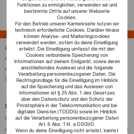
Funktionen zu ermöglichen, verwenden wir und
bestimmte Dritte auf unserer Webseite
Cookies.
Jetzt bewerben
Für den Betrieb unserer Karriereseite nutzen wir
technisch erforderliche Cookies. Darüber hinaus
können Analyse- und Marketingcookies
verwendet werden, sofern du deine Einwilligung
Risk & Regulatory
Für unseren Geschäftsbereich
erteilst. Die Einwilligung umfasst die mit den
Cookies verbundene Speicherung von
nächstmöglichen Zeitpunkt
suchen wir dich zum
Informationen auf deinem Endgerät, sowie deren
Manager Risikomanagement Banken
anschließendes Auslesen und die folgende
als
Verarbeitung personenbezogener Daten. Die
(w/m/d)
.
Rechtsgrundlage für die Einwilligung im Hinblick
auf die Speicherung und das Auslesen von
Informationen ist § 25 Abs. 1 des Gesetzes
über den Datenschutz und den Schutz der
Privatsphäre in der Telekommunikation und bei
Das erwartet dich
digitalen Diensten (TDDDG) sowie im Hinblick
auf die Verarbeitung personenbezogener Daten
Verantwortungsbereich
- Als Teil unseres Teams
Art. 6 Abs. 1 lit. a DSGVO.
aus über 250 Mitarbeiter:innen wirst du die bedeutendsten
Wenn du deine Einwilligung nicht erteilst, kannst