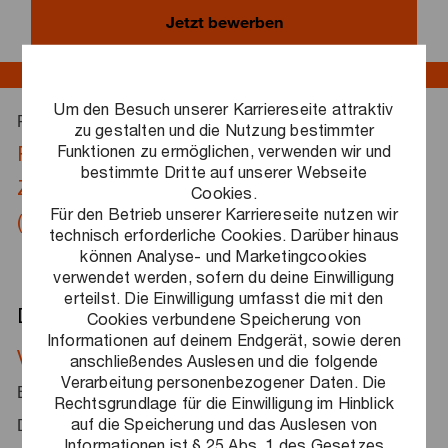
Jetzt bewerben
Um den Besuch unserer Karriereseite attraktiv
Risk &
Für unseren Geschäftsbereich
zu gestalten und die Nutzung bestimmter
Funktionen zu ermöglichen, verwenden wir und
Regulatory
nächstmöglichen
suchen wir dich zum
bestimmte Dritte auf unserer Webseite
Zeitpunkt
Manager Digital Construction
als
Cookies.
Für den Betrieb unserer Karriereseite nutzen wir
(w/m/d)
.
technisch erforderliche Cookies. Darüber hinaus
können Analyse- und Marketingcookies
verwendet werden, sofern du deine Einwilligung
erteilst. Die Einwilligung umfasst die mit den
Das erwartet dich
Cookies verbundene Speicherung von
Informationen auf deinem Endgerät, sowie deren
Vielfältigkeit
anschließendes Auslesen und die folgende
- Du begleitest führende internationale
Verarbeitung personenbezogener Daten. Die
Bau- und Infrastrukturprojekte in allen Phasen der
Rechtsgrundlage für die Einwilligung im Hinblick
auf die Speicherung und das Auslesen von
Digitalisierung – von der Strategiefindung bis hin zur
Informationen ist § 25 Abs. 1 des Gesetzes