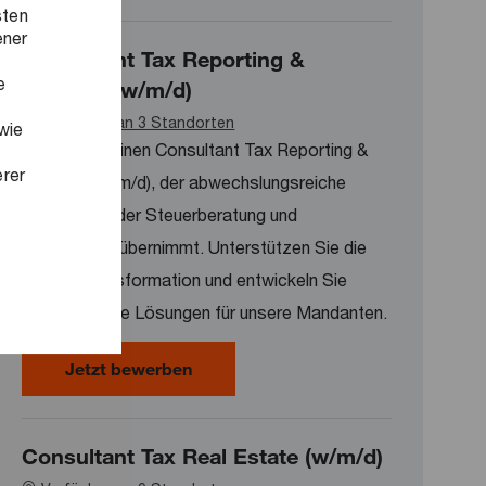
sten
ener
Consultant Tax Reporting &
e
Strategy (w/m/d)
Verfügbar an 3 Standorten
wie
Wir suchen einen Consultant Tax Reporting &
erer
Strategy (w/m/d), der abwechslungsreiche
Aufgaben in der Steuerberatung und
Bilanzierung übernimmt. Unterstützen Sie die
digitale Transformation und entwickeln Sie
datenbasierte Lösungen für unsere Mandanten.
Consultant Tax Reporting & Strateg
Jetzt bewerben
Consultant Tax Real Estate (w/m/d)