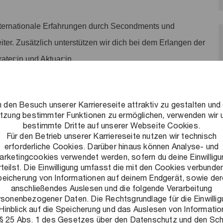
nternationale Erfahrungen durch Secondments und
eiter. Zusätzlich unterstützen wir dich bei dem Erlangen der
ater:in und Aktuar:in.
arbeitszeitenkonto (JAZ) sammeln und nach
Restliche Überstunden werden einmal jährlich ausgezahlt.
 den Besuch unserer Karriereseite attraktiv zu gestalten und 
zur Verfügung.
tzung bestimmter Funktionen zu ermöglichen, verwenden wir 
bestimmte Dritte auf unserer Webseite Cookies.
n: Neben einer eigenen betrieblichen Krankenkasse bieten
Für den Betrieb unserer Karriereseite nutzen wir technisch
te an. Nimm an unserem kostenlosen
erforderliche Cookies. Darüber hinaus können Analyse- und
arketingcookies verwendet werden, sofern du deine Einwilligu
tigten Beiträgen in diversen Fitnessstudios oder einer Urban
rteilst. Die Einwilligung umfasst die mit den Cookies verbunde
eicherung von Informationen auf deinem Endgerät, sowie de
anschließendes Auslesen und die folgende Verarbeitung
ves Arbeitsumfeld schaffen: Ein Umfeld, in dem flexibles
rsonenbezogener Daten. Die Rechtsgrundlage für die Einwillig
Hinblick auf die Speicherung und das Auslesen von Informati
nnt und Leistung honoriert wird und auf das wir stolz sind.
 § 25 Abs. 1 des Gesetzes über den Datenschutz und den Sc