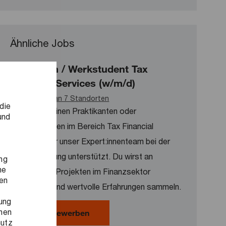
Ähnliche Jobs
Praktikum / Werkstudent Tax
Financial Services (w/m/d)
Verfügbar an 7 Standorten
die
Wir suchen einen Praktikanten oder
und
Werkstudenten im Bereich Tax Financial
Services, der unser Expert:innenteam bei der
Steuerberatung unterstützt. Du wirst an
ng
ne
spannenden Projekten im Finanzsektor
ren
mitarbeiten und wertvolle Erfahrungen sammeln.
ung
onen
Praktikum / Werkstudent Tax Financ
Jetzt bewerben
hutz