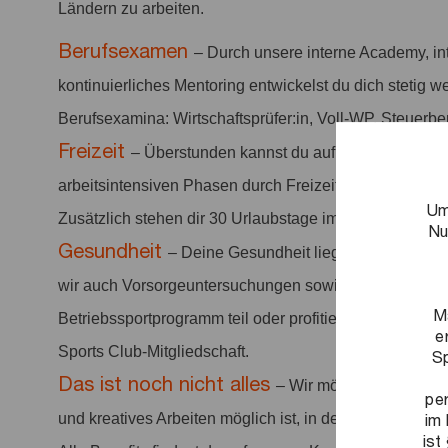
Ländern zu arbeiten.
Berufsexamen
– Durch unsere interne Academy, i
kontinuierliches Mentoring entwickelst du dich stetig w
Berufsexamina: Wirtschaftsprüfer:in, Voll-WP, Steuerber
Freizeit
– Überstunden kannst du auf deinem Jahres
arbeitsintensiven Phasen durch Freizeit ausgleichen. 
Um
Zusätzlich stehen dir 30 Urlaubstage im Kalenderjahr 
Nu
Gesundheit
– Deine Gesundheit liegt uns am Herze
wir auch Vorsorgeuntersuchungen sowie Sportangebo
M
Betriebssportprogramm teil oder profitiere von vergüns
e
Sports Club-Mitgliedschaft.
Sp
Das ist noch nicht alles
– Wir möchten ein positi
pe
im 
und kreatives Arbeiten möglich ist, in dem Arbeit anerka
ist