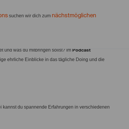
ons
nächstmöglichen
suchen wir dich zum
ices (w/m/d)
.
Podcast
et und was du mitbringen sollst? Im
ge ehrliche Einblicke in das tägliche Doing und die
bei kannst du spannende Erfahrungen in verschiedenen