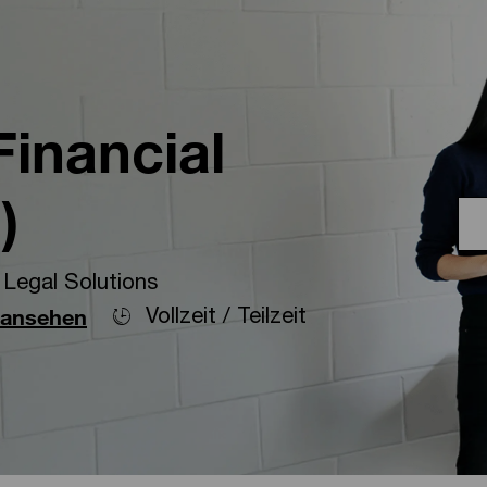
Skip to main content
Skip to main content
Financial
)
Legal Solutions
Vollzeit / Teilzeit
 ansehen