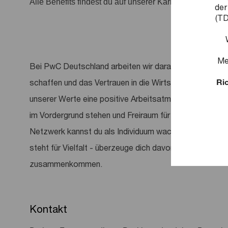
Alle Benefits findest du auf unserer Karriereseite
der
(TD
Me
Bei PwC Deutschland arbeiten wir daran, entscheidend
Ric
schaffen und das Vertrauen in die Wirtschaft und Gese
unserer Werte eine positive Arbeitsatmosphäre, in der
im Vordergrund stehen und Freiraum für deine Entwickl
Netzwerk kannst du als Individuum wachsen, tragfähig
steht für Vielfalt - überzeuge dich davon, wie viele un
zusammenkommen.
Kontakt