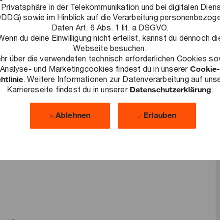
 Privatsphäre in der Telekommunikation und bei digitalen Dien
DDG) sowie im Hinblick auf die Verarbeitung personenbezog
Daten Art. 6 Abs. 1 lit. a DSGVO.
Wenn du deine Einwilligung nicht erteilst, kannst du dennoch di
Webseite besuchen.
hr über die verwendeten technisch erforderlichen Cookies so
e Herausforderungen zu lösen, nachhaltige Ergebnisse zu
Analyse- und Marketingcookies findest du in unserer
Cookie-
htlinie
. Weitere Informationen zur Datenverarbeitung auf uns
llschaft auszubauen. Dabei schaffen wir auf Grundlage
Karriereseite findest du in unserer
Datenschutzerklärung
.
 individuelle Bedürfnisse und gegenseitige Rücksichtnahme
ung und Entfaltung geschaffen wird. In unserem weltweiten
Ablehnen
Erlauben
e Beziehungen aufbauen und wirklich Einfluss nehmen. PwC
terschiedliche Persönlichkeiten bei PwC Deutschland