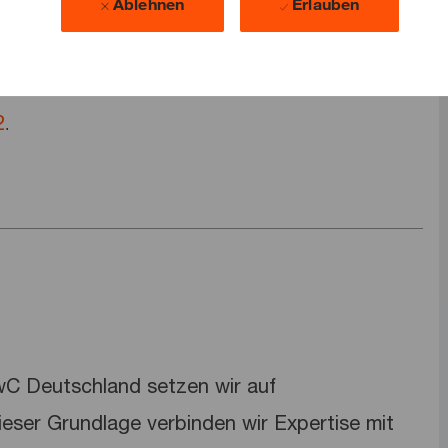
Ablehnen
Erlauben
bung?
2
.
PwC Deutschland setzen wir auf
dieser Grundlage verbinden wir Expertise mit