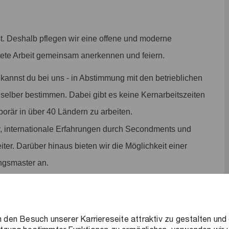
st. Deshalb pflegen wir eine offene und moderne
stete Arbeit gemeinsam anerkennen und feiern.
 kannst du bei uns - in Abstimmung mit den betrieblichen
selber bestimmen. Dabei gibt es keine Kernarbeitszeiten
porär in über 40 Ländern zu arbeiten.
, internationale Erfahrungen durch Secondments und
iter. Darüber hinaus bieten wir die Möglichkeit einer
ngsmaster an.
leiben wir auch nach Praktikumsende mit unseren
ieten dir viele Vorteile, wie z.B. exklusive Einladungen zu
tionen zu den Einstiegsmöglichkeiten.
 den Besuch unserer Karriereseite attraktiv zu gestalten und 