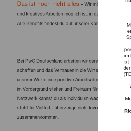
Nu
Das ist noch nicht alles
– Wir möchten ein positi
und kreatives Arbeiten möglich ist, in dem Arbeit anerka
Alle Benefits findest du auf unserer Karriereseite.
M
e
Sp
pe
im 
Bei PwC Deutschland arbeiten wir daran, entscheidend
ist
der
schaffen und das Vertrauen in die Wirtschaft und Gese
(TD
unserer Werte eine positive Arbeitsatmosphäre, in der
im Vordergrund stehen und Freiraum für deine Entwickl
Netzwerk kannst du als Individuum wachsen, tragfähig
Me
steht für Vielfalt - überzeuge dich davon, wie viele un
Ric
zusammenkommen.