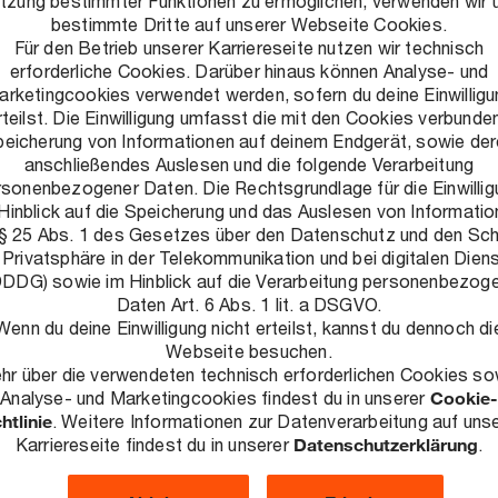
tzung bestimmter Funktionen zu ermöglichen, verwenden wir 
ves Arbeitsumfeld schaffen: Ein Umfeld, in dem flexibles
bestimmte Dritte auf unserer Webseite Cookies.
Für den Betrieb unserer Karriereseite nutzen wir technisch
nnt und Leistung honoriert wird und auf das wir stolz sind.
erforderliche Cookies. Darüber hinaus können Analyse- und
arketingcookies verwendet werden, sofern du deine Einwilligu
rteilst. Die Einwilligung umfasst die mit den Cookies verbunde
eicherung von Informationen auf deinem Endgerät, sowie de
anschließendes Auslesen und die folgende Verarbeitung
rsonenbezogener Daten. Die Rechtsgrundlage für die Einwillig
Hinblick auf die Speicherung und das Auslesen von Informati
e Herausforderungen zu lösen, nachhaltige Ergebnisse zu
 § 25 Abs. 1 des Gesetzes über den Datenschutz und den Sc
 Privatsphäre in der Telekommunikation und bei digitalen Dien
llschaft auszubauen. Dabei schaffen wir auf Grundlage
DDG) sowie im Hinblick auf die Verarbeitung personenbezog
 individuelle Bedürfnisse und gegenseitige Rücksichtnahme
Daten Art. 6 Abs. 1 lit. a DSGVO.
Wenn du deine Einwilligung nicht erteilst, kannst du dennoch di
ung und Entfaltung geschaffen wird. In unserem weltweiten
Webseite besuchen.
e Beziehungen aufbauen und wirklich Einfluss nehmen. PwC
hr über die verwendeten technisch erforderlichen Cookies so
Analyse- und Marketingcookies findest du in unserer
Cookie-
terschiedliche Persönlichkeiten bei PwC Deutschland
htlinie
. Weitere Informationen zur Datenverarbeitung auf uns
Karriereseite findest du in unserer
Datenschutzerklärung
.