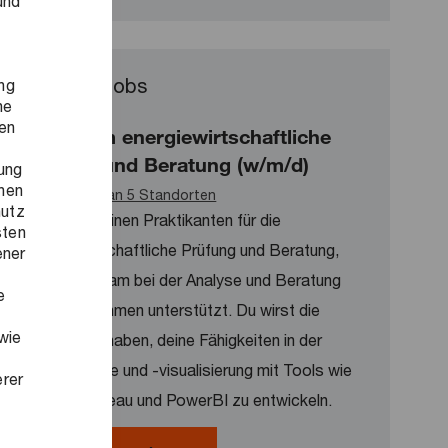
und
Ähnliche Jobs
ng
ne
ren
Praktikum energiewirtschaftliche
Prüfung und Beratung (w/m/d)
ung
onen
Verfügbar an 5 Standorten
hutz
Wir suchen einen Praktikanten für die
sten
energiewirtschaftliche Prüfung und Beratung,
ener
der unser Team bei der Analyse und Beratung
e
von Unternehmen unterstützt. Du wirst die
wie
Möglichkeit haben, deine Fähigkeiten in der
Datenanalyse und -visualisierung mit Tools wie
erer
Alteryx, Tableau und PowerBI zu entwickeln.