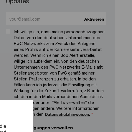
Updates
Enter Email address (Required)
Aktivieren
Ich willige ein, dass meine personenbezogenen
Daten von den deutschen Unternehmen des
PwC Netzwerks zum Zweck des Anlegens
eines Profils auf der Karriereseite verarbeitet
werden. Wenn ich einen Job Alert erstelle,
willige ich außerdem ein, von den deutschen
Unternehmen des PwC Netzwerks E-Mails mit
Stellenangeboten von PwC gemäß meiner
Stellen-Präferenzen zu erhalten. In beiden
Fällen kann ich jederzeit die Einwilligung mit
Wirkung für die Zukunft widerrufen, z.B. indem
ich den in den Mails vorhandenen Abmeldelink
anklicke oder unter “Alerts verwalten” die
Einstellungen ändere. Weitere Informationen
finde ich in den
Datenschutzhinweisen.
*
die
Benachrichtigungen verwalten