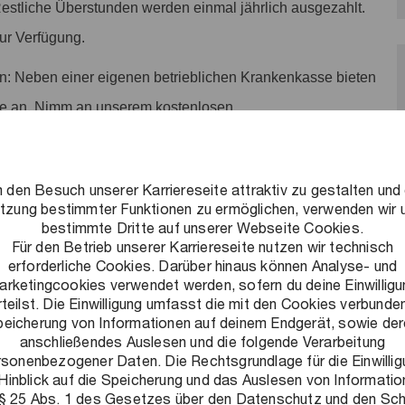
Restliche Überstunden werden einmal jährlich ausgezahlt.
zur Verfügung.
n: Neben einer eigenen betrieblichen Krankenkasse bieten
te an. Nimm an unserem kostenlosen
tigten Beiträgen in diversen Fitnessstudios oder einer Urban
 den Besuch unserer Karriereseite attraktiv zu gestalten und 
ves Arbeitsumfeld schaffen: Ein Umfeld, in dem flexibles und
tzung bestimmter Funktionen zu ermöglichen, verwenden wir 
bestimmte Dritte auf unserer Webseite Cookies.
und Leistung honoriert wird und auf das wir stolz sind. Alle
Für den Betrieb unserer Karriereseite nutzen wir technisch
erforderliche Cookies. Darüber hinaus können Analyse- und
arketingcookies verwendet werden, sofern du deine Einwilligu
rteilst. Die Einwilligung umfasst die mit den Cookies verbunde
eicherung von Informationen auf deinem Endgerät, sowie de
anschließendes Auslesen und die folgende Verarbeitung
rsonenbezogener Daten. Die Rechtsgrundlage für die Einwillig
Hinblick auf die Speicherung und das Auslesen von Informati
de Herausforderungen zu lösen, nachhaltige Ergebnisse zu
 § 25 Abs. 1 des Gesetzes über den Datenschutz und den Sc