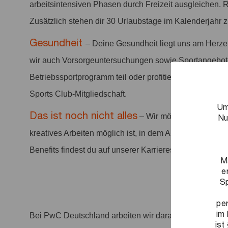
arbeitsintensiven Phasen durch Freizeit ausgleichen. 
Zusätzlich stehen dir 30 Urlaubstage im Kalenderjahr 
Gesundheit
– Deine Gesundheit liegt uns am Herze
wir auch Vorsorgeuntersuchungen sowie Sportangebo
Betriebssportprogramm teil oder profitiere von vergüns
Sports Club-Mitgliedschaft.
Um
Das ist noch nicht alles
– Wir möchten ein positi
Nu
kreatives Arbeiten möglich ist, in dem Arbeit anerkannt 
Benefits findest du auf unserer Karriereseite.
M
e
Sp
pe
im 
Bei PwC Deutschland arbeiten wir daran, entscheiden
ist