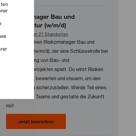
sten
ener
Risikomanager Bau und
e
Infrastruktur (w/m/d)
Verfügbar an 21 Standorten
wie
Wir suchen einen Risikomanager Bau und
erer
Infrastruktur (w/m/d), der eine Schlüsselrolle bei
der Umsetzung von Bau- und
Infrastrukturprojekten spielt. Du wirst Risiken
identifizieren, bewerten und steuern, um den
Projekterfolg sicherzustellen. Werde Teil eines
dynamischen Teams und gestalte die Zukunft
mit!
Risikomanager Bau und Infrastruktu
Jetzt bewerben