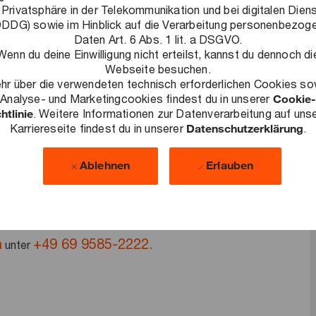
llschaft auszubauen. Als Teil unseres Managed Services
 Privatsphäre in der Telekommunikation und bei digitalen Dien
DDG) sowie im Hinblick auf die Verarbeitung personenbezog
rsen Delivery Modellen Projekte unserer Kunden. Mit
Daten Art. 6 Abs. 1 lit. a DSGVO.
finierte Qualitätsstandards und förderst die Effizienz von
Wenn du deine Einwilligung nicht erteilst, kannst du dennoch di
Webseite besuchen.
nseren Projekten dein Begleiter. Zu unseren Schwerpunkten
hr über die verwendeten technisch erforderlichen Cookies so
Analyse- und Marketingcookies findest du in unserer
Cookie-
Innovation & Architecture sowie Transformation und
htlinie
. Weitere Informationen zur Datenverarbeitung auf uns
Karriereseite findest du in unserer
Datenschutzerklärung
.
Ablehnen
Erlauben
ung?
n
+49 69 9585-2222
.
unter