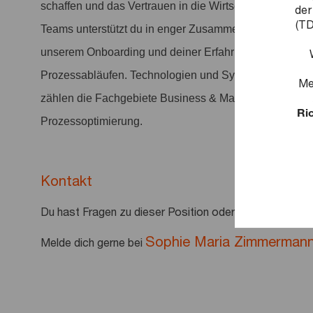
schaffen und das Vertrauen in die Wirtschaft und Gese
der
(TD
Teams unterstützt du in enger Zusammenarbeit mit dive
unserem Onboarding und deiner Erfahrung sicherst du de
Prozessabläufen. Technologien und Systeme sind in u
Me
zählen die Fachgebiete Business & Market Activation, 
Ric
Prozessoptimierung.
Kontakt
Du hast Fragen zu dieser Position oder deiner Bewerb
Sophie Maria Zimmerman
Melde dich gerne bei