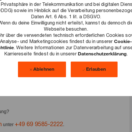
 Privatsphäre in der Telekommunikation und bei digitalen Dien
DDG) sowie im Hinblick auf die Verarbeitung personenbezog
de Herausforderungen zu lösen, nachhaltige Ergebnisse zu
Daten Art. 6 Abs. 1 lit. a DSGVO.
Wenn du deine Einwilligung nicht erteilst, kannst du dennoch di
llschaft auszubauen. Als Teil unseres Managed Services
Webseite besuchen.
rsen Delivery Modellen Projekte unserer Kunden. Mit
hr über die verwendeten technisch erforderlichen Cookies so
Analyse- und Marketingcookies findest du in unserer
Cookie-
finierte Qualitätsstandards und förderst die Effizienz von
htlinie
. Weitere Informationen zur Datenverarbeitung auf uns
Karriereseite findest du in unserer
Datenschutzerklärung
.
nseren Projekten dein Begleiter. Zu unseren Schwerpunkten
Innovation & Architecture sowie Transformation und
Ablehnen
Erlauben
bung?
n
+49 69 9585-2222
unter
.