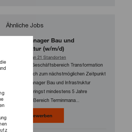
Ähnliche Jobs
Terminmanager Bau und
Infrastruktur (w/m/d)
Verfügbar an 21 Standorten
die
Für unseren Geschäftsbereich Transformation
und
suchen wir dich zum nächstmöglichen Zeitpunkt
als Terminmanager Bau und Infrastruktur
(w/m/d). Du bringst mindestens 5 Jahre
ng
ne
Erfahrung im Bereich Terminmana...
ren
Terminmanager Bau und Infrastrukt
Jetzt bewerben
ung
onen
hutz