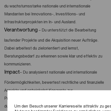
du wachstumsstarke nationale und internationale
Mandanten bei Innovations-, Investitions- und
Infrastrukturprojekten im In- und Ausland.
Verantwortung
– Du unterstützt die Bearbeitung
laufender Projekte und die Akquisition neuer Aufträge.
Dabei arbeitest du zielorientiert und lernst,
Beratungsbedarf zu erkennen sowie klar und effektiv zu
kommunizieren.
Impact
– Du analysierst nationale und internationale
Fördermöglichkeiten, bewertest rechtliche und finanzielle
Aspekte und entwickelst Konzepte zur
Projektfinanzierung durch Fördermittel. Zudem begleitest
du Verhandlungen und hilfst, Risiken zu identifizieren
Um den Besuch unserer Karriereseite attraktiv zu ges