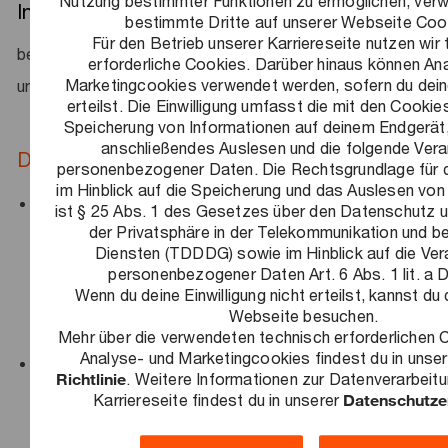
Nutzung bestimmter Funktionen zu ermöglichen, verw
Innovation
– Du bringst neue Ideen ein und trägst dazu
bestimmte Dritte auf unserer Webseite Coo
Für den Betrieb unserer Karriereseite nutzen wir
bei, komplexe Projekte zukunftsorientiert und effizient
erforderliche Cookies. Darüber hinaus können An
Marketingcookies verwendet werden, sofern du deine
umzusetzen.
erteilst. Die Einwilligung umfasst die mit den Cooki
Speicherung von Informationen auf deinem Endgerät
anschließendes Auslesen und die folgende Vera
Das bringst du mit​
personenbezogener Daten. Die Rechtsgrundlage für di
im Hinblick auf die Speicherung und das Auslesen von
Du hast dein Studium in Wirtschaftswissenschaften,
ist § 25 Abs. 1 des Gesetzes über den Datenschutz 
der Privatsphäre in der Telekommunikation und bei
Wirtschaftsingenieurwesen, Rechtswissenschaften
Diensten (TDDDG) sowie im Hinblick auf die Ver
oder einem vergleichbaren Studiengang mit sehr guten
personenbezogener Daten Art. 6 Abs. 1 lit. a
Wenn du deine Einwilligung nicht erteilst, kannst du
Ergebnissen abgeschlossen – mit oder ohne
Webseite besuchen.
Promotion.
Mehr über die verwendeten technisch erforderlichen
Analyse- und Marketingcookies findest du in unse
Mit den Grundlagen der Investitions- und
Richtlinie
. Weitere Informationen zur Datenverarbeitu
Finanzierungsrechnung bist du bestens vertraut. Dies
Karriereseite findest du in unserer
Datenschutze
ermöglicht dir, dich schnell in neue Fragestellungen