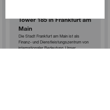
Unser Headquarter:
Tower 185 in Frankfurt am
Main
Die Stadt Frankfurt am Main ist als
Finanz- und Dienstleistungszentrum von
internationaler Bedeutung. Unser
Hochhaus Tower 185 an der Friedrich-
Ebert-Anlage ist der größte PwC
Standort in Deutschland mit rund 2.800
Mitarbeitern, zentral zwischen dem
Hauptbahnhof und der Messe gelegen.
Mit 200 Metern und 50 Etagen, ist der
Tower Deutschlands vierthöchstes
Bürogebäude. Seine Bauweise entspricht
unserem Verständnis von Nachhaltigkeit
und Umweltmanagement. Als Green