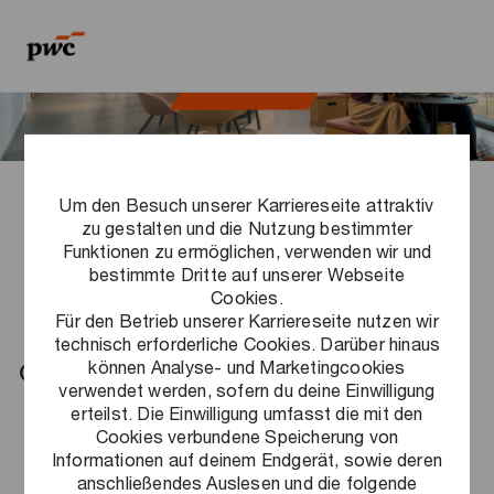
Skip to main content
Skip to main content
-
-
Um den Besuch unserer Karriereseite attraktiv
Dein Arbeitsumfeld
zu gestalten und die Nutzung bestimmter
bei PwC Deutschland
Funktionen zu ermöglichen, verwenden wir und
bestimmte Dritte auf unserer Webseite
Cookies.
Für den Betrieb unserer Karriereseite nutzen wir
technisch erforderliche Cookies. Darüber hinaus
Gemeinsam gestalten wir die Zukunft
können Analyse- und Marketingcookies
verwendet werden, sofern du deine Einwilligung
erteilst. Die Einwilligung umfasst die mit den
Cookies verbundene Speicherung von
Bei PwC Deutschland begleitest du
Informationen auf deinem Endgerät, sowie deren
unsere Kunden dabei entscheidende
anschließendes Auslesen und die folgende