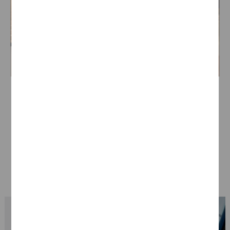
Unsere PwC Standorte
Weitere
Details
zu all unseren 21
Standorten in Deutschland.