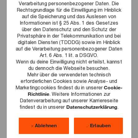
Verarbeitung personenbezogener Daten. Die
Herausforderungen von heute zu lösen
Rechtsgrundlage für die Einwilligung im Hinblick
und leistest damit einen Beitrag für
auf die Speicherung und das Auslesen von
unsere Wirtschaft und Gesellschaft. Wir
Informationen ist § 25 Abs. 1 des Gesetzes
über den Datenschutz und den Schutz der
sind Treiber der Transformation und
Privatsphäre in der Telekommunikation und bei
Begleiter in das digitale Zeitalter. Als
digitalen Diensten (TDDDG) sowie im Hinblick
Arbeitgeber fördern wir agile
auf die Verarbeitung personenbezogener Daten
Art. 6 Abs. 1 lit. a DSGVO.
Arbeitsweisen, die Nutzung und
Wenn du deine Einwilligung nicht erteilst, kannst
Entwicklung neuer Technologien sowie
du dennoch die Webseite besuchen.
veränderte Methoden, um den
Mehr über die verwendeten technisch
erforderlichen Cookies sowie Analyse- und
kulturellen Veränderungsprozess
Marketingcookies findest du in unserer
Cookie-
nachhaltig voranzutreiben.
Richtlinie
. Weitere Informationen zur
Datenverarbeitung auf unserer Karriereseite
findest du in unserer
Datenschutzerklärung
.
Bei uns trifft Expertenwissen, auf
höchste Standards von Qualität und
Ablehnen
Erlauben
Fürsorge. Wir trauen uns Dinge kritisch
zu hinterfragen, neue Wege zu gehen