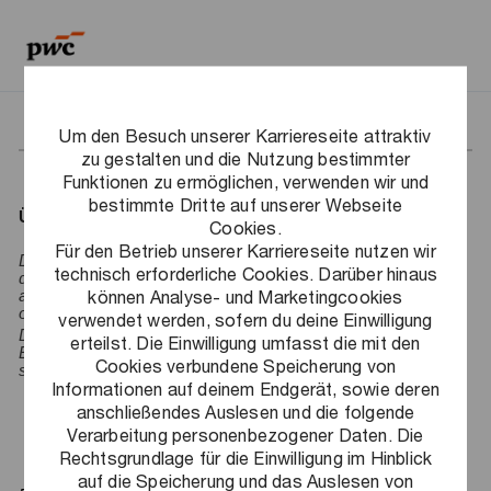
Skip to main content
Skip to main content
-
-
Profile Information
Um den Besuch unserer Karriereseite attraktiv
zu gestalten und die Nutzung bestimmter
Funktionen zu ermöglichen, verwenden wir und
bestimmte Dritte auf unserer Webseite
ÜBER PERSÖNLICHE INFORMATIONEN
Cookies.
Für den Betrieb unserer Karriereseite nutzen wir
Die Karriereseite speichert deine Profilinformationen, wenn
technisch erforderliche Cookies. Darüber hinaus
du dich über LinkedIn auf der Karriereseite anmeldest, dich
können Analyse- und Marketingcookies
auf Stellen bewirbst, Jobbenachrichtigungen abonnierst
oder Talent Communities beitritts.
verwendet werden, sofern du deine Einwilligung
Du hast verschiedene Möglichkeiten, einen Antrag auf
erteilst. Die Einwilligung umfasst die mit den
Einsicht oder Löschung deiner persönlichen Daten zu
Cookies verbundene Speicherung von
stellen:
Informationen auf deinem Endgerät, sowie deren
anschließendes Auslesen und die folgende
Per E-Mail an:
de_datenschutz@pwc.de
.
Verarbeitung personenbezogener Daten. Die
Rechtsgrundlage für die Einwilligung im Hinblick
Per Post:
auf die Speicherung und das Auslesen von