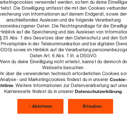
arketingcookies verwendet werden, sofern du deine Einwilligu
Controlling & Nachhaltigkeit
rteilst. Die Einwilligung umfasst die mit den Cookies verbunde
Unternehmensbereich:
Assurance
eicherung von Informationen auf deinem Endgerät, sowie de
Solutions (Industrial Services)
anschließendes Auslesen und die folgende Verarbeitung
Niederlassung:
Hannover
rsonenbezogener Daten. Die Rechtsgrundlage für die Einwillig
Kontakt:
philipp.linss@pwc.com
Hinblick auf die Speicherung und das Auslesen von Informati
 § 25 Abs. 1 des Gesetzes über den Datenschutz und den Sc
 Privatsphäre in der Telekommunikation und bei digitalen Dien
DDG) sowie im Hinblick auf die Verarbeitung personenbezog
Daten Art. 6 Abs. 1 lit. a DSGVO.
Wenn du deine Einwilligung nicht erteilst, kannst du dennoch di
Webseite besuchen.
hr über die verwendeten technisch erforderlichen Cookies so
Analyse- und Marketingcookies findest du in unserer
Cookie-
htlinie
. Weitere Informationen zur Datenverarbeitung auf uns
Karriereseite findest du in unserer
Datenschutzerklärung
.
Philipp Linss
Hannover
Ablehnen
Erlauben