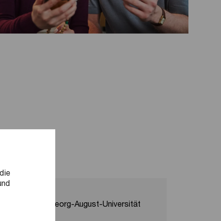
die
und
Hochschule:
Georg-August-Universität
Hochsch
Göttingen
Studien