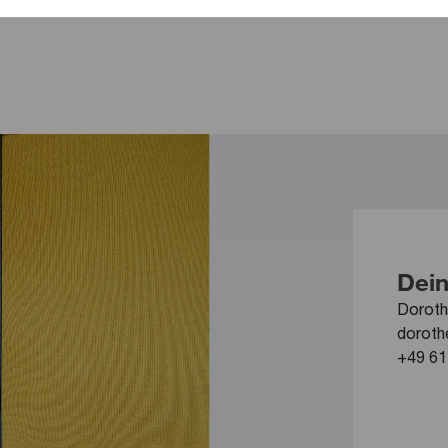
Dein
Doroth
doroth
+49 61