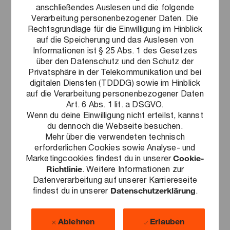
anschließendes Auslesen und die folgende
Verarbeitung personenbezogener Daten. Die
In der Liste suchen
Rechtsgrundlage für die Einwilligung im Hinblick
auf die Speicherung und das Auslesen von
Informationen ist § 25 Abs. 1 des Gesetzes
Filter
3
Jobs
über den Datenschutz und den Schutz der
Privatsphäre in der Telekommunikation und bei
digitalen Diensten (TDDDG) sowie im Hinblick
auf die Verarbeitung personenbezogener Daten
Praktikum / Werkstudent Financial
Art. 6 Abs. 1 lit. a DSGVO.
Services Sustainability (w/m/d)
Wenn du deine Einwilligung nicht erteilst, kannst
du dennoch die Webseite besuchen.
Praktikum, Werkstudium
Sustainability
Mehr über die verwendeten technisch
Vollzeit
9 Standorte bieten diesen Job an.
erforderlichen Cookies sowie Analyse- und
Marketingcookies findest du in unserer
Cookie-
Wir suchen einen Praktikanten oder Werkstudenten im
Bereich Financial Services Nachhaltigkeit, der unser Team
Richtlinie
. Weitere Informationen zur
bei Prüfungs- und Beratungsprojekten unterstützt. Du
Datenverarbeitung auf unserer Karriereseite
wirst an der Entwicklung von Nachhaltigkeitsstrategien
findest du in unserer
Datenschutzerklärung
.
und der Ausarbeitung regulatorischer Anforderungen
mitwirken.
Ablehnen
Erlauben