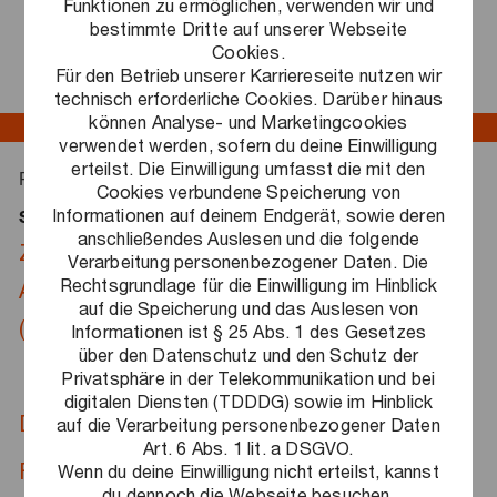
Funktionen zu ermöglichen, verwenden wir und
bestimmte Dritte auf unserer Webseite
Cookies.
Jetzt bewerben
Für den Betrieb unserer Karriereseite nutzen wir
technisch erforderliche Cookies. Darüber hinaus
können Analyse- und Marketingcookies
verwendet werden, sofern du deine Einwilligung
erteilst. Die Einwilligung umfasst die mit den
Tax & Legal
Für unseren Geschäftsbereich
Cookies verbundene Speicherung von
nächstmöglichen
Informationen auf deinem Endgerät, sowie deren
Solutions
suchen wir dich zum
anschließendes Auslesen und die folgende
Zeitpunkt
Rechtsanwalt / Volljurist
als
Verarbeitung personenbezogener Daten. Die
Rechtsgrundlage für die Einwilligung im Hinblick
Arbeitsrecht - Global Transformation HR
auf die Speicherung und das Auslesen von
(w/m/d)
Informationen ist § 25 Abs. 1 des Gesetzes
.
über den Datenschutz und den Schutz der
Privatsphäre in der Telekommunikation und bei
digitalen Diensten (TDDDG) sowie im Hinblick
Das erwartet dich
auf die Verarbeitung personenbezogener Daten
Art. 6 Abs. 1 lit. a DSGVO.
Fachkompetenz
Wenn du deine Einwilligung nicht erteilst, kannst
– Du berätst international tätige
du dennoch die Webseite besuchen.