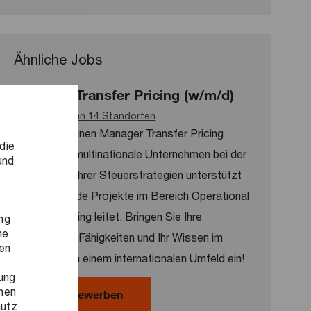
Ähnliche Jobs
Manager Transfer Pricing (w/m/d)
Verfügbar an 14 Standorten
Wir suchen einen Manager Transfer Pricing
die
(w/m/d), der multinationale Unternehmen bei der
und
Optimierung ihrer Steuerstrategien unterstützt
und spannende Projekte im Bereich Operational
Transfer Pricing leitet. Bringen Sie Ihre
ng
ne
analytischen Fähigkeiten und Ihr Wissen im
ren
Accounting in einem internationalen Umfeld ein!
ung
onen
Manager Transfer Pricing (w/m/d)
Jetzt bewerben
hutz