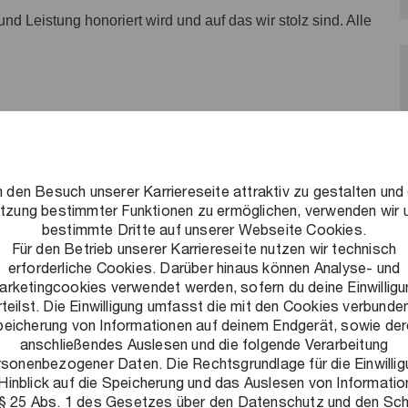
und Leistung honoriert wird und auf das wir stolz sind. Alle
de Herausforderungen zu lösen, nachhaltige Ergebnisse zu
 den Besuch unserer Karriereseite attraktiv zu gestalten und 
lschaft auszubauen. Als Teil unseres Indirect Tax Teams
tzung bestimmter Funktionen zu ermöglichen, verwenden wir 
 des Umsatzsteuer-, Zoll-, Verbrauchsteuer-,
bestimmte Dritte auf unserer Webseite Cookies.
Für den Betrieb unserer Karriereseite nutzen wir technisch
t täglich neue Gesetze oder Gerichtsentscheidungen wird
erforderliche Cookies. Darüber hinaus können Analyse- und
arketingcookies verwendet werden, sofern du deine Einwilligu
lexer. Gemeinsam mit einem starken Team und
rteilst. Die Einwilligung umfasst die mit den Cookies verbunde
 Mandanten, ihre entsprechenden Prozesse abzubilden uns
eicherung von Informationen auf deinem Endgerät, sowie de
anschließendes Auslesen und die folgende Verarbeitung
teuer-Voranmeldung über Einspruchsverfahren bis hin zur
rsonenbezogener Daten. Die Rechtsgrundlage für die Einwillig
Hinblick auf die Speicherung und das Auslesen von Informati
 § 25 Abs. 1 des Gesetzes über den Datenschutz und den Sc