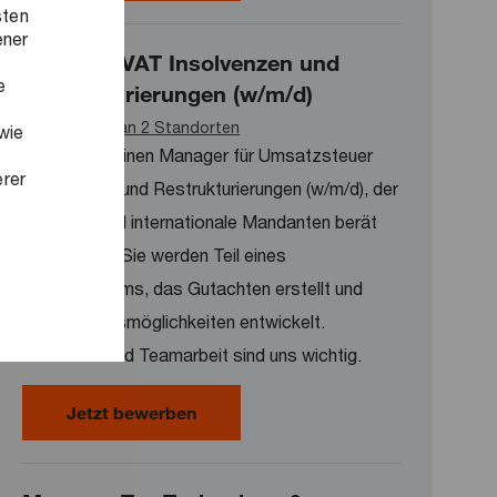
sten
ener
Manager VAT Insolvenzen und
e
Restrukturierungen (w/m/d)
Verfügbar an 2 Standorten
wie
Wir suchen einen Manager für Umsatzsteuer
erer
Insolvenzen und Restrukturierungen (w/m/d), der
nationale und internationale Mandanten berät
und betreut. Sie werden Teil eines
Expertenteams, das Gutachten erstellt und
Optimierungsmöglichkeiten entwickelt.
Flexibilität und Teamarbeit sind uns wichtig.
Manager VAT Insolvenzen und Restr
Jetzt bewerben