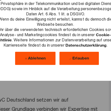
 Privatsphäre in der Telekommunikation und bei digitalen Dien
DDG) sowie im Hinblick auf die Verarbeitung personenbezog
Daten Art. 6 Abs. 1 lit. a DSGVO.
Wenn du deine Einwilligung nicht erteilst, kannst du dennoch di
Webseite besuchen.
bung?
hr über die verwendeten technisch erforderlichen Cookies so
+49 30 2636-5344
Analyse- und Marketingcookies findest du in unserer
Cookie-
nter
.
htlinie
. Weitere Informationen zur Datenverarbeitung auf uns
Karriereseite findest du in unserer
Datenschutzerklärung
.
Ablehnen
Erlauben
PwC Deutschland setzen wir auf
dieser Grundlage verbinden wir Expertise mit