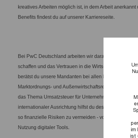
kreatives Arbeiten möglich ist, in dem Arbeit anerkannt 
Benefits findest du auf unserer Karriereseite.
Bei PwC Deutschland arbeiten wir daran, entscheiden
Um
schaffen und das Vertrauen in die Wirtschaft und Gesel
Nu
berätst du unsere Mandanten bei allen Fragestellungen
Marktordnungs- und Außenwirtschaftsrechts. Durch fas
M
das Thema Umsatzsteuer für Unternehmen immer komp
e
internationaler Ausrichtung hilfst du deshalb unseren
Sp
so finanzielle Risiken zu vermeiden - von der Umsatzs
pe
Nutzung digitaler Tools.
im 
ist