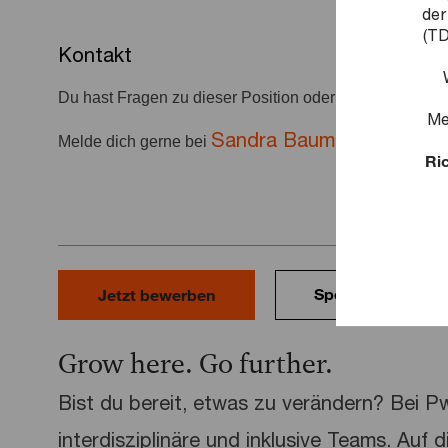
der
(TD
Kontakt
Du hast Fragen zu dieser Position oder deiner Bewer
Me
Sandra Baumgart-Witte
Melde dich gerne bei
u
Ric
Speichern
Jetzt bewerben
Grow here. Go further.
Bist du bereit, etwas zu verändern? Bei 
interdisziplinäre und inklusive Teams. Auf 