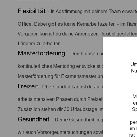
Flexibilität
– In Abstimmung mit deinem Team erwart
Office. Dabei gibt es keine Kernarbeitszeiten – im Rah
Vorgaben kannst du deine Arbeitszeit flexibel gestalten
Ländern zu arbeiten.
Masterförderung
– Durch unsere interne Academy
Um
kontinuierliches Mentoring entwickelst du dich stetig we
Nu
Masterförderung für Examensmaster und Spezialisieru
Freizeit
– Überstunden kannst du auf deinem Jahresa
M
arbeitsintensiven Phasen durch Freizeit ausgleichen. 
e
Sp
Zusätzlich stehen dir 30 Urlaubstage im Kalenderjahr 
Gesundheit
– Deine Gesundheit liegt uns am Herze
pe
im 
wir auch Vorsorgeuntersuchungen sowie Sportangebo
ist