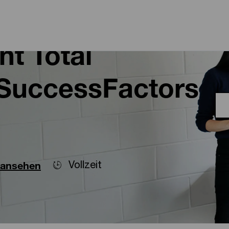
Skip to main content
Skip to main content
nt Total
SuccessFactors
Vollzeit
 ansehen