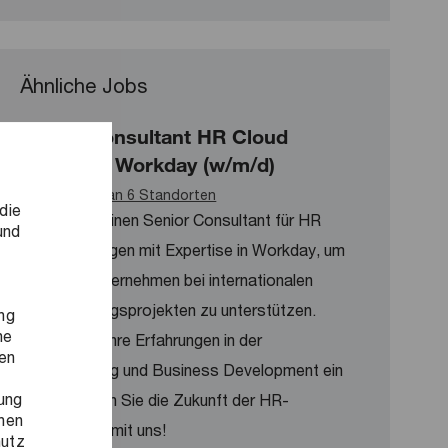
Ähnliche Jobs
Senior Consultant HR Cloud
Solutions Workday (w/m/d)
Verfügbar an 6 Standorten
die
Wir suchen einen Senior Consultant für HR
und
Cloud Lösungen mit Expertise in Workday, um
führende Unternehmen bei internationalen
Digitalisierungsprojekten zu unterstützen.
ng
ne
Bringen Sie Ihre Erfahrungen in der
ren
Projektleitung und Business Development ein
ung
und gestalten Sie die Zukunft der HR-
onen
Technologie mit uns!
hutz