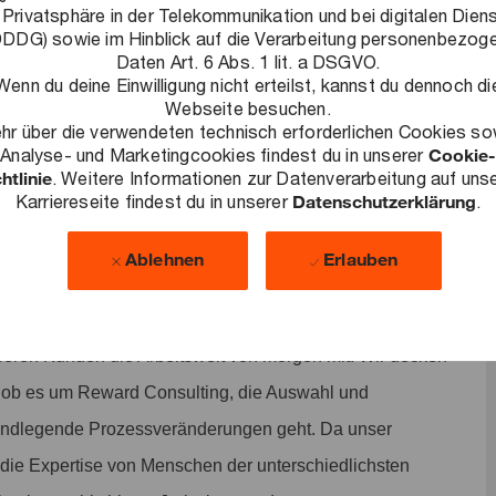
 Privatsphäre in der Telekommunikation und bei digitalen Dien
tigten Beiträgen in diversen Fitnessstudios oder einer Urban
DDG) sowie im Hinblick auf die Verarbeitung personenbezog
Daten Art. 6 Abs. 1 lit. a DSGVO.
Wenn du deine Einwilligung nicht erteilst, kannst du dennoch di
ves Arbeitsumfeld schaffen: Ein Umfeld, in dem flexibles und
Webseite besuchen.
hr über die verwendeten technisch erforderlichen Cookies so
und Leistung honoriert wird und auf das wir stolz sind. Alle
Analyse- und Marketingcookies findest du in unserer
Cookie-
htlinie
. Weitere Informationen zur Datenverarbeitung auf uns
Karriereseite findest du in unserer
Datenschutzerklärung
.
Ablehnen
Erlauben
de Herausforderungen zu lösen, nachhaltige Ergebnisse zu
lschaft auszubauen. Als Teil unseres Workforce
eren Kunden die Arbeitswelt von morgen mit. Wir decken
 ob es um Reward Consulting, die Auswahl und
ndlegende Prozessveränderungen geht. Da unser
f die Expertise von Menschen der unterschiedlichsten