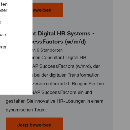
sten
Senior Consultant HR Cloud Soluti
Jetzt bewerben
ener
e
Consultant Digital HR Systems -
wie
SAP SuccessFactors (w/m/d)
erer
Verfügbar an 6 Standorten
Wir suchen einen Consultant Digital HR
Systems - SAP SuccessFactors (w/m/d), der
Unternehmen bei der digitalen Transformation
ihrer HR-Prozesse unterstützt. Bringen Sie Ihre
Expertise in SAP SuccessFactors ein und
gestalten Sie innovative HR-Lösungen in einem
dynamischen Team.
Consultant Digital HR Systems - S
Jetzt bewerben