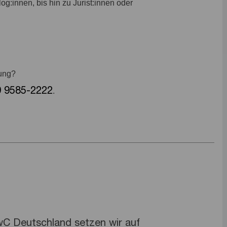
g:innen, bis hin zu Jurist:innen oder
bung?
9 9585-2222
.
PwC Deutschland setzen wir auf