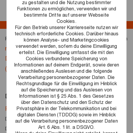
zu gestalten und die Nutzung bestimmter
Funktionen zu ermöglichen, verwenden wir und
Jetzt bewerben
bestimmte Dritte auf unserer Webseite
Cookies.
Für den Betrieb unserer Karriereseite nutzen wir
technisch erforderliche Cookies. Darüber hinaus
Deals
Für unseren Geschäftsbereich
suchen wir dich zum
können Analyse- und Marketingcookies
verwendet werden, sofern du deine Einwilligung
nächstmöglichen Zeitpunkt
Manager
als
erteilst. Die Einwilligung umfasst die mit den
Distressed M&A / Mergers & Acquisitions
Cookies verbundene Speicherung von
Informationen auf deinem Endgerät, sowie deren
(w/m/d)
.
anschließendes Auslesen und die folgende
Verarbeitung personenbezogener Daten. Die
Rechtsgrundlage für die Einwilligung im Hinblick
auf die Speicherung und das Auslesen von
Das erwartet dich
Informationen ist § 25 Abs. 1 des Gesetzes
über den Datenschutz und den Schutz der
Projekte
Privatsphäre in der Telekommunikation und bei
– Du verantwortest die Akquisition und
digitalen Diensten (TDDDG) sowie im Hinblick
Durchführung von nationalen und internationalen
auf die Verarbeitung personenbezogener Daten
Art. 6 Abs. 1 lit. a DSGVO.
Distressed M&A-Projekten. Dabei übernimmst du die