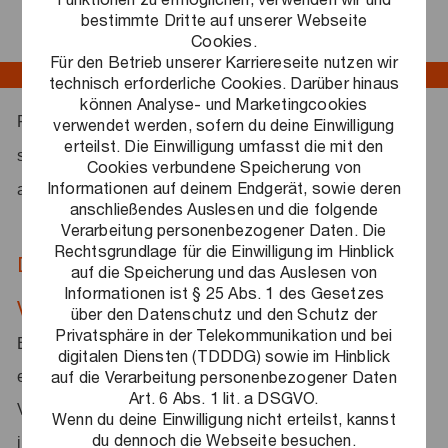
bestimmte Dritte auf unserer Webseite
Jetzt bewerben
Cookies.
Für den Betrieb unserer Karriereseite nutzen wir
technisch erforderliche Cookies. Darüber hinaus
können Analyse- und Marketingcookies
Assurance Solutions
Für unseren Geschäftsbereich
verwendet werden, sofern du deine Einwilligung
erteilst. Die Einwilligung umfasst die mit den
nächstmöglichen Zeitpunkt
suchen wir dich zum
Cookies verbundene Speicherung von
Experte Tax Accounting (w/m/d).
Informationen auf deinem Endgerät, sowie deren
als
anschließendes Auslesen und die folgende
Verarbeitung personenbezogener Daten. Die
Rechtsgrundlage für die Einwilligung im Hinblick
Das erwartet dich
auf die Speicherung und das Auslesen von
Informationen ist § 25 Abs. 1 des Gesetzes
Verantwortungsbereich
- Als Teil unseres Center of
über den Datenschutz und den Schutz der
Privatsphäre in der Telekommunikation und bei
Excellence (CoE) für Tax Accounting arbeitest du mit
digitalen Diensten (TDDDG) sowie im Hinblick
auf die Verarbeitung personenbezogener Daten
erfahrenen Kolleg:innen zusammen und übernimmst
Art. 6 Abs. 1 lit. a DSGVO.
Verantwortung auf Projekten der nationalen und
Wenn du deine Einwilligung nicht erteilst, kannst
du dennoch die Webseite besuchen.
internationalen Rechnungslegung mit dem Fokus auf Tax