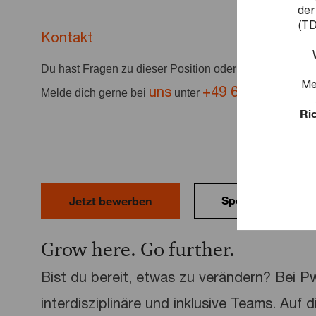
der
(TD
Kontakt
Du hast Fragen zu dieser Position oder deiner Bewer
Me
uns
+49 69 9585-222
Melde dich gerne bei
unter
Ric
Speichern
Jetzt bewerben
Grow here. Go further.
Bist du bereit, etwas zu verändern? Bei 
interdisziplinäre und inklusive Teams. Auf 