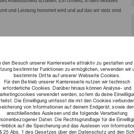
ves Arbeitsumfeld schaffen: Ein Umfeld, in dem flexibles
nnt und Leistung honoriert wird und auf das wir stolz sind.
de Herausforderungen zu lösen, nachhaltige Ergebnisse zu
 den Besuch unserer Karriereseite attraktiv zu gestalten und 
llschaft auszubauen. Als Teil unseres Deals Teams
tzung bestimmter Funktionen zu ermöglichen, verwenden wir 
bestimmte Dritte auf unserer Webseite Cookies.
ycles: Vom Ermitteln geeigneter Kauf- bzw.
Für den Betrieb unserer Karriereseite nutzen wir technisch
erforderliche Cookies. Darüber hinaus können Analyse- und
n. Von der Unternehmens- und Marktanalyse, über die
arketingcookies verwendet werden, sofern du deine Einwilligu
en bis hin zur Integration. Dadurch hast du stets den
rteilst. Die Einwilligung umfasst die mit den Cookies verbunde
eicherung von Informationen auf deinem Endgerät, sowie de
 uns im Team, die Risiken geplanter Deals zu minimieren
anschließendes Auslesen und die folgende Verarbeitung
pannenden Projekten, mit einer unglaublichen
rsonenbezogener Daten. Die Rechtsgrundlage für die Einwillig
Hinblick auf die Speicherung und das Auslesen von Informati
 deines Arbeitstages.
 § 25 Abs. 1 des Gesetzes über den Datenschutz und den Sc