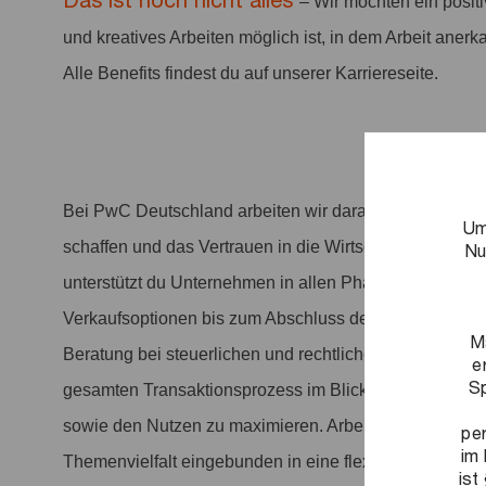
Das ist noch nicht alles
– Wir möchten ein positi
und kreatives Arbeiten möglich ist, in dem Arbeit anerka
Alle Benefits findest du auf unserer Karriereseite.
Bei PwC Deutschland arbeiten wir daran, entscheiden
Um
schaffen und das Vertrauen in die Wirtschaft und Gese
Nu
unterstützt du Unternehmen in allen Phasen des Deal C
Verkaufsoptionen bis zum Abschluss der Verhandlunge
M
Beratung bei steuerlichen und rechtlichen Fragestellung
e
Sp
gesamten Transaktionsprozess im Blick und es gelingt
sowie den Nutzen zu maximieren. Arbeite mit uns an s
pe
im 
Themenvielfalt eingebunden in eine flexible Gestaltung
ist