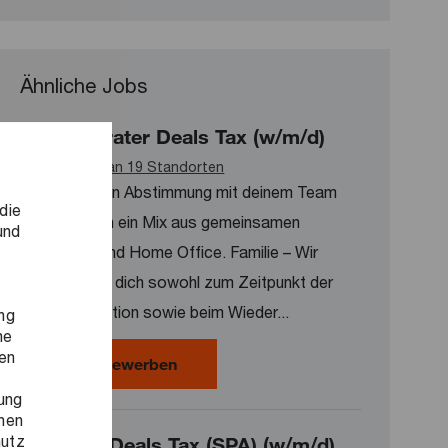
Ähnliche Jobs
Steuerberater Deals Tax (w/m/d)
Verfügbar an 19 Standorten
Flexibilität – In Abstimmung mit deinem Team
die
erwartet dich ein Mix aus gemeinsamen
und
Bürotagen und Home Office. Familie – Wir
unterstützen dich sowohl zum Zeitpunkt der
Geburt/Adoption sowie beim Wieder...
ng
ne
ren
Steuerberater Deals Tax (w/m/d)
Jetzt bewerben
ung
onen
hutz
Manager Deals Tax (SPA) (w/m/d)