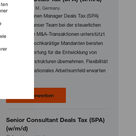
sten
Location
Frankfurt a. M., Germany
ener
Wir suchen einen Manager Deals Tax (SPA)
e
(w/m/d), der unser Team bei der steuerlichen
Beratung von M&A-Transaktionen unterstützt.
wie
Sie werden hochkarätige Mandanten beraten
erer
und Verantwortung für die Entwicklung von
Transaktionsstrukturen übernehmen. Flexibilität
und ein internationales Arbeitsumfeld erwarten
Sie.
Manager Deals Tax (SPA) (w/m/d)
Jetzt bewerben
Senior Consultant Deals Tax (SPA)
(w/m/d)