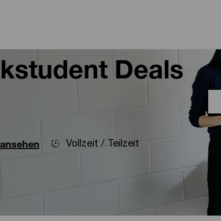
Skip to main content
Skip to main content
rkstudent Deals
Vollzeit / Teilzeit
 ansehen