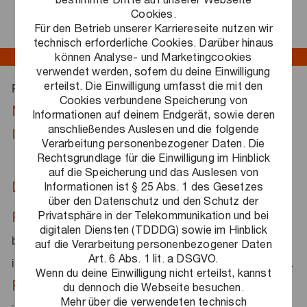
Cookies.
Jetzt bewerben
Für den Betrieb unserer Karriereseite nutzen wir
technisch erforderliche Cookies. Darüber hinaus
können Analyse- und Marketingcookies
verwendet werden, sofern du deine Einwilligung
erteilst. Die Einwilligung umfasst die mit den
ab
Deals
Für unseren Geschäftsbereich
suchen wir dich
Cookies verbundene Speicherung von
November 2026
Praktikant / Werkstudent
als
Informationen auf deinem Endgerät, sowie deren
anschließendes Auslesen und die folgende
Investitionsgarantien (w/m/d)
.
Verarbeitung personenbezogener Daten. Die
Rechtsgrundlage für die Einwilligung im Hinblick
auf die Speicherung und das Auslesen von
Das erwartet dich
Informationen ist § 25 Abs. 1 des Gesetzes
über den Datenschutz und den Schutz der
Privatsphäre in der Telekommunikation und bei
Projektarbeit
– Du unterstützt unser Expertenteam
digitalen Diensten (TDDDG) sowie im Hinblick
beim Risikomanagement und der Finanzierung von
auf die Verarbeitung personenbezogener Daten
Art. 6 Abs. 1 lit. a DSGVO.
internationalen Projekten im Auftrag der Bundesregierung.
Wenn du deine Einwilligung nicht erteilst, kannst
Risikoanalyse
du dennoch die Webseite besuchen.
– Du bist ein Teil unseres
Mehr über die verwendeten technisch