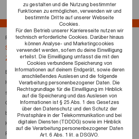
zu gestalten und die Nutzung bestimmter
Jetzt bewerben
Funktionen zu ermöglichen, verwenden wir und
bestimmte Dritte auf unserer Webseite
Cookies.
Für den Betrieb unserer Karriereseite nutzen wir
Tax & Legal
technisch erforderliche Cookies. Darüber hinaus
Für unseren Geschäftsbereich
können Analyse- und Marketingcookies
Solutions
nächstmöglichen
suchen wir dich zum
verwendet werden, sofern du deine Einwilligung
erteilst. Die Einwilligung umfasst die mit den
Zeitpunkt
Consultant Steuern (w/m/d)
als
.
Cookies verbundene Speicherung von
Informationen auf deinem Endgerät, sowie deren
Bei PwC Deutschland arbeiten wir daran, entscheidende
anschließendes Auslesen und die folgende
Verarbeitung personenbezogener Daten. Die
Herausforderungen zu lösen, nachhaltige Ergebnisse zu
Rechtsgrundlage für die Einwilligung im Hinblick
schaffen und das Vertrauen in die Wirtschaft und
auf die Speicherung und das Auslesen von
Informationen ist § 25 Abs. 1 des Gesetzes
Gesellschaft auszubauen. Wir entwickeln individuelle und
über den Datenschutz und den Schutz der
bedarfsgerechte Lösungen für Unternehmen. Zu unseren
Privatsphäre in der Telekommunikation und bei
digitalen Diensten (TDDDG) sowie im Hinblick
Kunden zählen Unternehmen jeder Größe, Branche und
auf die Verarbeitung personenbezogener Daten
Rechtsform, auf nationaler und internationaler Ebene. Wir
Art. 6 Abs. 1 lit. a DSGVO.