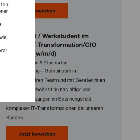
sten
Praktikum Reward & Benefits (w/m/
Jetzt bewerben
ener
e
Praktikant / Werkstudent im
wie
Bereich IT-Transformation/CIO
erer
Advisory (w/m/d)
Verfügbar an 6 Standorten
Problemlösung – Gemeinsam im
interdisziplinären Team und mit Berater:innen
von PwC erarbeitest du nac altige und
effiziente Lösungen im Spannungsfeld
komplexer IT-Transformationen bei unseren
Kunden....
Praktikant / Werkstudent im Bereic
Jetzt bewerben