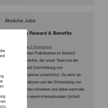
Ähnliche Jobs
Praktikum Reward & Benefits
(w/m/d)
Verfügbar an 5 Standorten
die
Wir suchen einen Praktikanten im Bereich
und
Reward & Benefits, der unser Team bei der
Konzeption und Durchführung von
Beratungsprojekten unterstützt. Du wirst an
ng
ne
Vergütungsanalysen und der Entwicklung von
ren
Bonussystemen mitwirken und dabei wertvolle
ung
Erfahrungen in einem internationalen Umfeld
onen
sammeln.
hutz