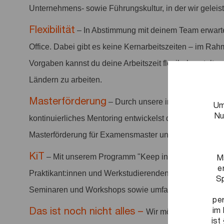
Unternehmens- sowie Führungskultur, in der wir geleis
Flexibilität
– In Abstimmung mit deinem Team erwart
Office. Dabei gibt es keine Kernarbeitszeiten – im Rah
Vorgaben kannst du deine Arbeitszeit flexibel gestalten
Ländern zu arbeiten.
Masterförderung
– Durch unsere interne Academy
Um
Nu
kontinuierliches Mentoring entwickelst du dich stetig we
Masterförderung für Examensmaster und Spezialisieru
KiT
M
– Mit unserem Programm "Keep in Touch" (KiT) bl
e
Praktikant:innen und Werkstudierenden in Kontakt und b
Sp
Seminaren und Workshops sowie umfangreiche Informa
pe
im 
Das ist noch nicht alles –
Wir möchten ein positi
ist