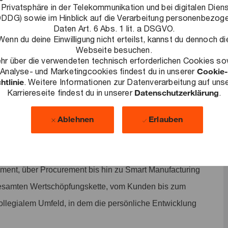
nnt und Leistung honoriert wird und auf das wir stolz sind.
 Privatsphäre in der Telekommunikation und bei digitalen Dien
DDG) sowie im Hinblick auf die Verarbeitung personenbezog
Daten Art. 6 Abs. 1 lit. a DSGVO.
Wenn du deine Einwilligung nicht erteilst, kannst du dennoch di
Webseite besuchen.
hr über die verwendeten technisch erforderlichen Cookies so
Analyse- und Marketingcookies findest du in unserer
Cookie-
htlinie
. Weitere Informationen zur Datenverarbeitung auf uns
de Herausforderungen zu lösen, nachhaltige Ergebnisse zu
Karriereseite findest du in unserer
Datenschutzerklärung
.
lschaft auszubauen. Als Teil unseres Operations
Ablehnen
Erlauben
i, Strategien und neue Geschäftsmodelle in die operative
ünstliche Intelligenz, Blockchain, Cloud Computing: Neue
haft. Wir unterstützen unseren Kunden dabei mit
nt, über Procurement bis hin zu Smart Manufacturing
gesamten Wertschöpfungskette, vom Kunden bis zum
ollegialem Umfeld, in dem die persönliche Entwicklung