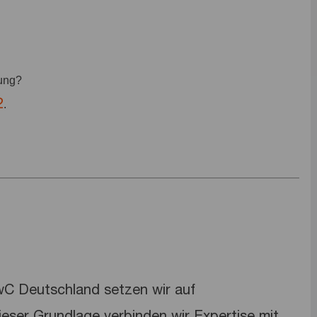
bung?
2
.
PwC Deutschland setzen wir auf
dieser Grundlage verbinden wir Expertise mit