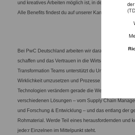
und kreatives Arbeiten möglich ist, in dem Arbeit anerka
der
(TD
Alle Benefits findest du auf unserer Karriereseite.
Me
Ric
Bei PwC Deutschland arbeiten wir daran, entscheiden
schaffen und das Vertrauen in die Wirtschaft und Gesel
Transformation Teams unterstützt du Unternehmen dabe
Wirklichkeit umzusetzen und Prozesse zu optimieren. K
Technologien verändern gerade die Welt und die Wirtsc
verschiedenen Lösungen – vom Supply Chain Manageme
und Forschung & Entwicklung – und das entlang der 
Rohmaterial. Werde Teil eines herausfordernden und k
jede:r Einzelnen im Mittelpunkt steht.