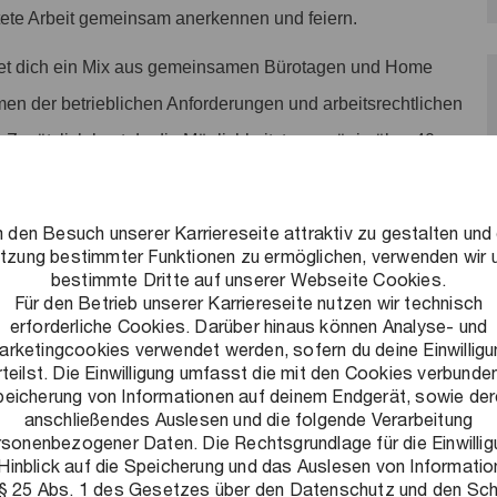
tete Arbeit gemeinsam anerkennen und feiern.
et dich ein Mix aus gemeinsamen Bürotagen und Home
men der betrieblichen Anforderungen und arbeitsrechtlichen
. Zusätzlich hast du die Möglichkeit, temporär in über 40
, internationale Erfahrungen durch Secondments und
 den Besuch unserer Karriereseite attraktiv zu gestalten und 
tzung bestimmter Funktionen zu ermöglichen, verwenden wir 
iter. Darüber hinaus bieten wir die Möglichkeit einer
bestimmte Dritte auf unserer Webseite Cookies.
ngsmaster an.
Für den Betrieb unserer Karriereseite nutzen wir technisch
erforderliche Cookies. Darüber hinaus können Analyse- und
arketingcookies verwendet werden, sofern du deine Einwilligu
eiben wir auch nach Praktikumsende mit unseren
rteilst. Die Einwilligung umfasst die mit den Cookies verbunde
ieten dir viele Vorteile, wie z.B. exklusive Einladungen zu
eicherung von Informationen auf deinem Endgerät, sowie de
anschließendes Auslesen und die folgende Verarbeitung
tionen zu den Einstiegsmöglichkeiten.
rsonenbezogener Daten. Die Rechtsgrundlage für die Einwillig
Hinblick auf die Speicherung und das Auslesen von Informati
ves Arbeitsumfeld schaffen: Ein Umfeld, in dem flexibles
 § 25 Abs. 1 des Gesetzes über den Datenschutz und den Sc