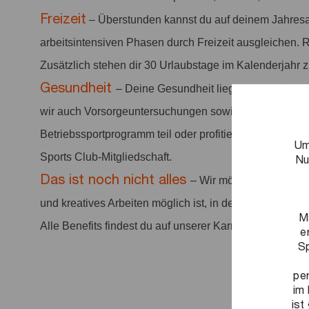
Freizeit
– Überstunden kannst du auf deinem Jahresa
arbeitsintensiven Phasen durch Freizeit ausgleichen. 
Zusätzlich stehen dir 30 Urlaubstage im Kalenderjahr 
Gesundheit
– Deine Gesundheit liegt uns am Herze
wir auch Vorsorgeuntersuchungen sowie Sportangebo
Betriebssportprogramm teil oder profitiere von vergüns
Um
Sports Club-Mitgliedschaft.
Nu
Das ist noch nicht alles
– Wir möchten ein positi
und kreatives Arbeiten möglich ist, in dem Arbeit anerka
M
Alle Benefits findest du auf unserer Karriereseite.
e
Sp
pe
im 
ist