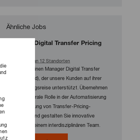
Ähnliche Jobs
Manager Digital Transfer Pricing
(w/m/d)
Verfügbar an 12 Standorten
die
Wir suchen einen Manager Digital Transfer
und
Pricing (w/m/d), der unsere Kunden auf ihrer
Digitalisierungsreise unterstützt. Übernehmen
Sie eine zentrale Rolle in der Automatisierung
ng
ne
und Optimierung von Transfer-Pricing-
ren
Prozessen und gestalten Sie innovative
ung
Lösungen in einem interdisziplinären Team.
onen
hutz