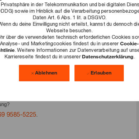
de Herausforderungen zu lösen, nachhaltige Ergebnisse zu
 Privatsphäre in der Telekommunikation und bei digitalen Dien
DDG) sowie im Hinblick auf die Verarbeitung personenbezog
lschaft auszubauen. Als Teil unseres Transfer Pricing Teams
Daten Art. 6 Abs. 1 lit. a DSGVO.
nem Blick fürs Detail unseren Kunden dabei helfen, alle
Wenn du deine Einwilligung nicht erteilst, kannst du dennoch di
Webseite besuchen.
egleiten. Dafür entwickeln wir maßgeschneiderte Transfer
hr über die verwendeten technisch erforderlichen Cookies so
Analyse- und Marketingcookies findest du in unserer
Cookie-
nnovatien Ideen freuen. Bring dich in unser
htlinie
. Weitere Informationen zur Datenverarbeitung auf uns
len Tools und entwickle gemeinsam mit uns innovative
Karriereseite findest du in unserer
Datenschutzerklärung
.
Ablehnen
Erlauben
bung?
69 9585-5225
.