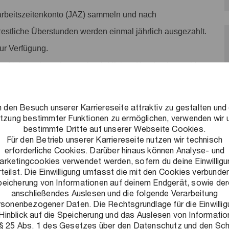
rbeitszeitenkonto (JAZ) sammeln und nach
Restliche Überstunden werden einmal jährlich ausgezahlt.
zur Verfügung.
n: Neben einer eigenen betrieblichen Krankenkasse bieten
te an. Nimm an unserem kostenlosen
tigten Beiträgen in diversen Fitnessstudios oder einer Urban
 den Besuch unserer Karriereseite attraktiv zu gestalten und 
tzung bestimmter Funktionen zu ermöglichen, verwenden wir 
bestimmte Dritte auf unserer Webseite Cookies.
ves Arbeitsumfeld schaffen: Ein Umfeld, in dem flexibles
Für den Betrieb unserer Karriereseite nutzen wir technisch
erforderliche Cookies. Darüber hinaus können Analyse- und
nnt und Leistung honoriert wird und auf das wir stolz sind.
arketingcookies verwendet werden, sofern du deine Einwilligu
rteilst. Die Einwilligung umfasst die mit den Cookies verbunde
eicherung von Informationen auf deinem Endgerät, sowie de
anschließendes Auslesen und die folgende Verarbeitung
rsonenbezogener Daten. Die Rechtsgrundlage für die Einwillig
Hinblick auf die Speicherung und das Auslesen von Informati
 § 25 Abs. 1 des Gesetzes über den Datenschutz und den Sc