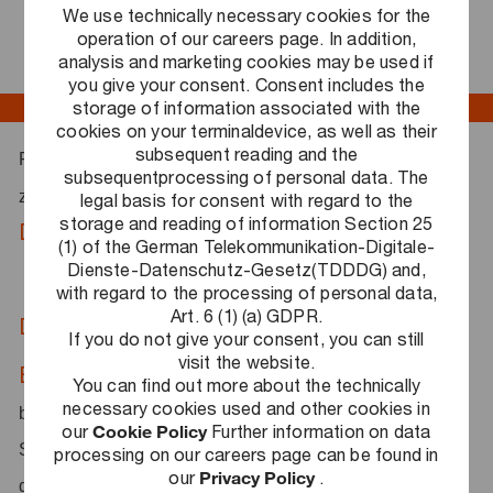
We use technically necessary cookies for the
operation of our careers page. In addition,
Apply Now
analysis and marketing cookies may be used if
you give your consent. Consent includes the
storage of information associated with the
cookies on your terminaldevice, as well as their
subsequent reading and the
Deals
Für unseren Geschäftsbereich
suchen wir dich
subsequentprocessing of personal data. The
nächstmöglichen Zeitpunkt
Manager
zum
als
legal basis for consent with regard to the
storage and reading of information Section 25
Deals Tax (SPA) (w/m/d)
.
(1) of the German Telekommunikation-Digitale-
Dienste-Datenschutz-Gesetz(TDDDG) and,
with regard to the processing of personal data,
Art. 6 (1) (a) GDPR.
Das erwartet dich
If you do not give your consent, you can still
visit the website.
Beratung
- Du berätst im Team umfassend steuerlich
You can find out more about the technically
necessary cookies used and other cookies in
bei M&A-Transaktionen und befasst dich hierbei im
our
Cookie Policy
Further information on data
Schwerpunkt mit steuerrechtlichen Aspekten im Rahmen
processing on our careers page can be found in
our
Privacy Policy
.
der Vertragsgestaltung (einschließlich der dazugehörigen