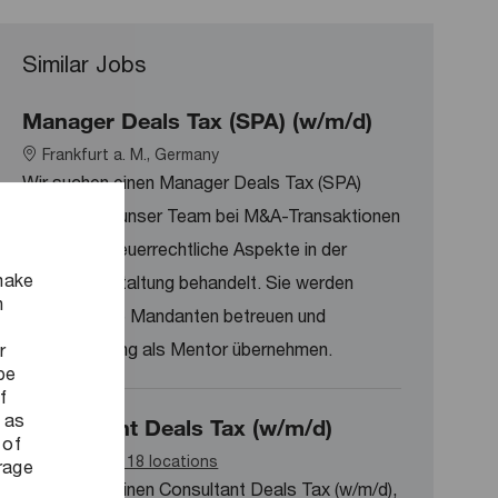
Similar Jobs
Manager Deals Tax (SPA) (w/m/d)
Location
Frankfurt a. M., Germany
Wir suchen einen Manager Deals Tax (SPA)
(w/m/d), der unser Team bei M&A-Transaktionen
berät und steuerrechtliche Aspekte in der
make
Vertragsgestaltung behandelt. Sie werden
n
hochkarätige Mandanten betreuen und
Verantwortung als Mentor übernehmen.
r
be
f
 as
Consultant Deals Tax (w/m/d)
 of
Available in 18 locations
orage
Wir suchen einen Consultant Deals Tax (w/m/d),