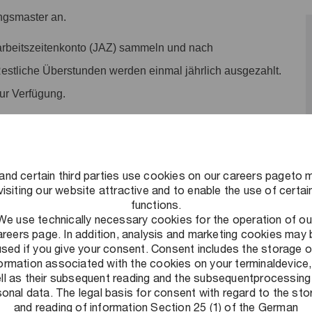
ngsmaster an.
rbeitszeitenkonto (JAZ) sammeln und nach
Restliche Überstunden werden einmal jährlich ausgezahlt.
zur Verfügung.
n: Neben einer eigenen betrieblichen Krankenkasse bieten
te an. Nimm an unserem kostenlosen
tigten Beiträgen in diversen Fitnessstudios oder einer Urban
and certain third parties use cookies on our careers pageto 
visiting our website attractive and to enable the use of certai
functions.
We use technically necessary cookies for the operation of ou
ves Arbeitsumfeld schaffen: Ein Umfeld, in dem flexibles
areers page. In addition, analysis and marketing cookies may 
nnt und Leistung honoriert wird und auf das wir stolz sind.
used if you give your consent. Consent includes the storage o
formation associated with the cookies on your terminaldevice,
ll as their subsequent reading and the subsequentprocessing
onal data. The legal basis for consent with regard to the st
and reading of information Section 25 (1) of the German