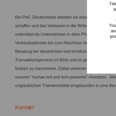
Tel
a
Bei PwC Deutschland arbeiten wir daran, entscheiden
You
schaffen und das Vertrauen in die Wirtschaft und Gese
an
unterstützt du Unternehmen in allen Phasen des Deal C
pro
Verkaufsoptionen bis zum Abschluss der Verhandlunge
Beratung bei steuerlichen und rechtlichen Fragestellun
Transaktionsprozess im Blick und es gelingt uns im Te
Nutzen zu maximieren. Dabei vereinen wir Branchen- u
unseres "human-led and tech-powered"-Ansatzes. Arbei
unglaublichen Themenvielfalt eingebunden in eine flex
Kontakt