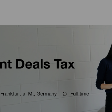
Skip to main content
Skip to main content
nt Deals Tax
cation
Frankfurt a. M., Germany
Full time