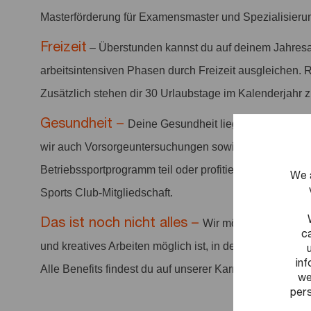
Masterförderung für Examensmaster und Spezialisieru
Freizeit
– Überstunden kannst du auf deinem Jahresa
arbeitsintensiven Phasen durch Freizeit ausgleichen. 
Zusätzlich stehen dir 30 Urlaubstage im Kalenderjahr 
Gesundheit –
Deine Gesundheit liegt uns am Herze
wir auch Vorsorgeuntersuchungen sowie Sportangebo
Betriebssportprogramm teil oder profitiere von vergüns
We 
Sports Club-Mitgliedschaft.
Das ist noch nicht alles –
Wir möchten ein positi
c
und kreatives Arbeiten möglich ist, in dem Arbeit anerka
in
Alle Benefits findest du auf unserer Karriereseite.
we
pers