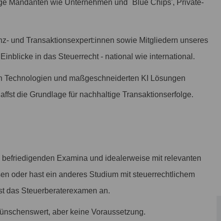
ge Mandanten wie Unternehmen und `Blue Chips', Private-
z- und Transaktionsexpert:innen sowie Mitgliedern unseres
nblicke in das Steuerrecht - national wie international.
ten Technologien und maßgeschneiderten KI Lösungen
ffst die Grundlage für nachhaltige Transaktionserfolge.
s befriedigenden Examina und idealerweise mit relevanten
n oder hast ein anderes Studium mit steuerrechtlichem
st das Steuerberaterexamen an.
wünschenswert, aber keine Voraussetzung.