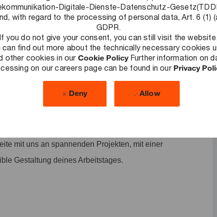
ekommunikation-Digitale-Dienste-Datenschutz-Gesetz(TD
nd, with regard to the processing of personal data, Art. 6 (1) (
GDPR.
de Herausforderungen zu lösen, nachhaltige Ergebnisse zu
If you do not give your consent, you can still visit the website
 can find out more about the technically necessary cookies 
llschaft auszubauen. Als Teil unseres Deals Teams
d other cookies in our
Cookie Policy
Further information on d
ycles: Vom Ermitteln geeigneter Kauf- bzw.
cessing on our careers page can be found in our
Privacy Pol
n. Von der Unternehmens- und Marktanalyse, über die
Deny
Allow
gen bis hin zur Integration. So hast du stets den gesamten
am, die Risiken geplanter Deals zu minimieren sowie den
nd Funktionsexpertise mit leistungsstarken Tools im Sinne
te mit uns an spannenden Projekten, mit einer
ible Gestaltung deines Arbeitstages.