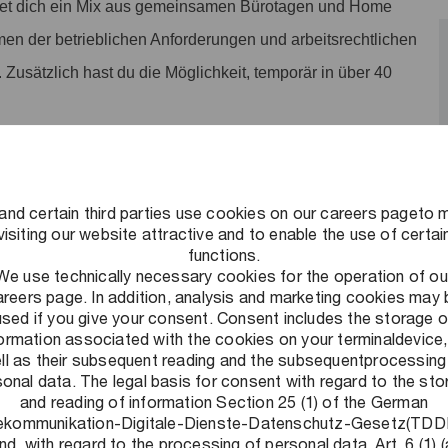
tet dich ein Mix aus gemeinsamen Bürotagen und Home
men der betrieblichen Anforderungen und arbeitsrechtlichen
. Zusätzlich hast du die Möglichkeit, temporär in über 40
, internationale Erfahrungen durch Secondments und
iter. Darüber hinaus bieten wir die Möglichkeit einer
and certain third parties use cookies on our careers pageto 
ngsmaster an.
visiting our website attractive and to enable the use of certai
eiben wir auch nach Praktikumsende mit unseren
functions.
We use technically necessary cookies for the operation of ou
ieten dir viele Vorteile, wie z.B. exklusive Einladungen zu
areers page. In addition, analysis and marketing cookies may 
tionen zu den Einstiegsmöglichkeiten.
used if you give your consent. Consent includes the storage o
formation associated with the cookies on your terminaldevice,
ves Arbeitsumfeld schaffen: Ein Umfeld, in dem flexibles und
ll as their subsequent reading and the subsequentprocessing
onal data. The legal basis for consent with regard to the st
und Leistung honoriert wird und auf das wir stolz sind. Alle
and reading of information Section 25 (1) of the German
ekommunikation-Digitale-Dienste-Datenschutz-Gesetz(TD
nd, with regard to the processing of personal data, Art. 6 (1) (