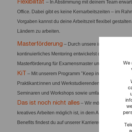
Flexibilität
– In Abstimmung mit deinem Team erwar
Office. Dabei gibt es keine Kernarbeitszeiten – im Rah
Vorgaben kannst du deine Arbeitszeit flexibel gestalten
Ländern zu arbeiten.
Masterförderung
– Durch unsere interne Academy
kontinuierliches Mentoring entwickelst du dich stetig we
We 
Masterförderung für Examensmaster und Spezialisieru
KiT
– Mit unserem Programm "Keep in Touch" (KiT) bl
Praktikant:innen und Werkstudierenden in Kontakt und b
c
Seminaren und Workshops sowie umfangreiche Informa
in
Das ist noch nicht alles
– Wir möchten ein positi
we
pers
kreatives Arbeiten möglich ist, in dem Arbeit anerkannt 
Benefits findest du auf unserer Karriereseite.
Tel
a