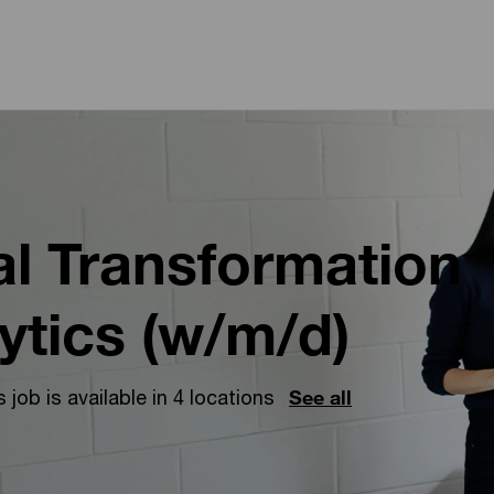
Skip to main content
Skip to main content
l Transformation
ytics (w/m/d)
s job is available in 4 locations
See all