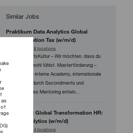
Similar Jobs
Praktikum Data Analytics Global
Transformation Tax (w/m/d)
Available in 8 locations
Deine BenefitsKultur – Wir möchten, dass du
make
dich bei uns wohl fühlst. Masterförderung –
n
Durch unsere interne Academy, internationale
r
Erfahrungen durch Secondments und
be
kontinuierliches Mentoring entwic...
f
 as
 of
Consultant Global Transformation HR:
orage
Data & Analytics (w/m/d)
DDG)
Available in 4 locations
a)