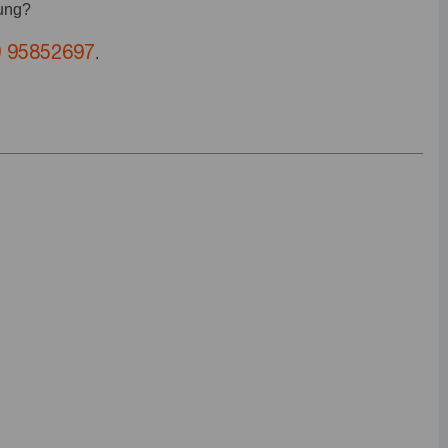
bung?
9 95852697
.