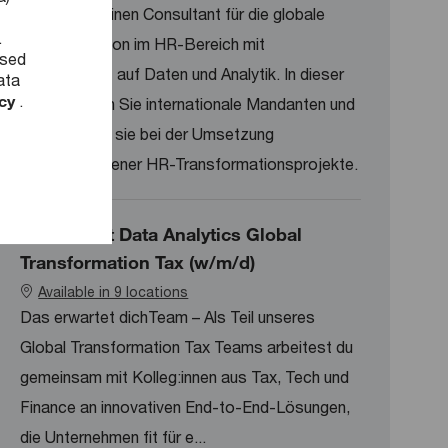
Wir suchen einen Consultant für die globale
.
Transformation im HR-Bereich mit
used
Schwerpunkt auf Daten und Analytik. In dieser
ata
icy
.
Rolle beraten Sie internationale Mandanten und
unterstützen sie bei der Umsetzung
datengetriebener HR-Transformationsprojekte.
Consultant Data Analytics Global
Transformation Tax (w/m/d)
Available in 9 locations
Das erwartet dichTeam – Als Teil unseres
Global Transformation Tax Teams arbeitest du
gemeinsam mit Kolleg:innen aus Tax, Tech und
Finance an innovativen End-to-End-Lösungen,
die Unternehmen fit für e...