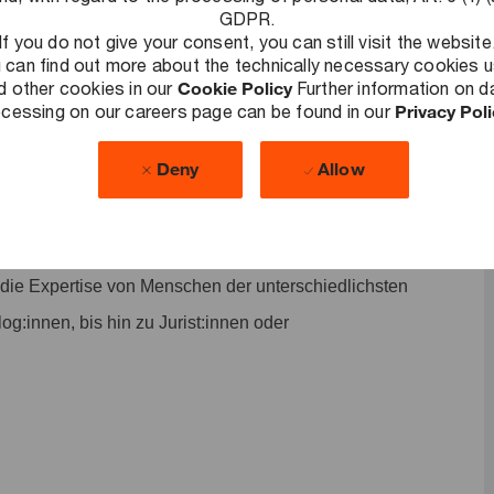
GDPR.
If you do not give your consent, you can still visit the website
 can find out more about the technically necessary cookies 
d other cookies in our
Cookie Policy
Further information on d
de Herausforderungen zu lösen, nachhaltige Ergebnisse zu
cessing on our careers page can be found in our
Privacy Pol
lschaft auszubauen. Als Teil unseres Workforce
Deny
Allow
eren Kunden die Arbeitswelt von morgen mit. Wir decken
 ob es um Reward Consulting, die Auswahl und
ndlegende Prozessveränderungen geht. Da unser
f die Expertise von Menschen der unterschiedlichsten
g:innen, bis hin zu Jurist:innen oder