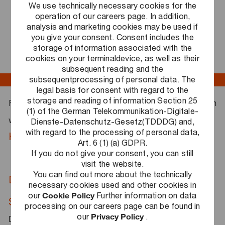
We use technically necessary cookies for the
operation of our careers page. In addition,
Save
analysis and marketing cookies may be used if
you give your consent. Consent includes the
storage of information associated with the
Apply Now
cookies on your terminaldevice, as well as their
subsequent reading and the
subsequentprocessing of personal data. The
legal basis for consent with regard to the
storage and reading of information Section 25
Transformation
Für unseren Geschäftsbereich
suchen
(1) of the German Telekommunikation-Digitale-
nächstmöglichen Zeitpunkt
SAP
wir dich zum
als
Dienste-Datenschutz-Gesetz(TDDDG) and,
with regard to the processing of personal data,
HCM Project Manager (w/m/d).
Art. 6 (1) (a) GDPR.
If you do not give your consent, you can still
visit the website.
You can find out more about the technically
Das erwartet dich
necessary cookies used and other cookies in
our
Cookie Policy
Further information on data
SAP HR Projekte
: Du verantwortest die Planung und
processing on our careers page can be found in
our
Privacy Policy
.
Durchführung von Beratungsprojekten zur systemseitigen