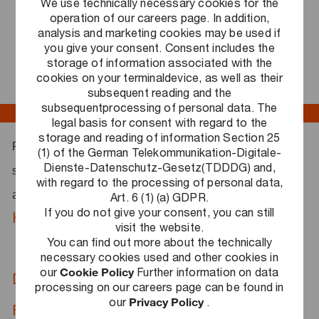
We use technically necessary cookies for the
operation of our careers page. In addition,
Save
analysis and marketing cookies may be used if
you give your consent. Consent includes the
storage of information associated with the
Apply Now
cookies on your terminaldevice, as well as their
subsequent reading and the
subsequentprocessing of personal data. The
legal basis for consent with regard to the
storage and reading of information Section 25
Tax & Legal Solutions
Für unseren Geschäftsbereich
(1) of the German Telekommunikation-Digitale-
Dienste-Datenschutz-Gesetz(TDDDG) and,
nächstmöglichen Zeitpunkt
suchen wir dich zum
with regard to the processing of personal data,
Wirtschaftsjurist Global Transformation
als
Art. 6 (1) (a) GDPR.
If you do not give your consent, you can still
HR (w/m/d).
visit the website.
You can find out more about the technically
necessary cookies used and other cookies in
our
Cookie Policy
Further information on data
Das erwartet dich
processing on our careers page can be found in
our
Privacy Policy
.
Fachkompetenz
– Du berätst international agierende