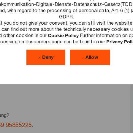
ekommunikation-Digitale-Dienste-Datenschutz-Gesetz(TD
de Herausforderungen zu lösen, nachhaltige Ergebnisse zu
nd, with regard to the processing of personal data, Art. 6 (1) (
GDPR.
lschaft auszubauen. Wir entwickeln individuelle und
If you do not give your consent, you can still visit the website
en Kunden zählen Unternehmen jeder Größe, Branche und
 can find out more about the technically necessary cookies 
d other cookies in our
Cookie Policy
Further information on d
Wir sind dort, wo sie uns brauchen. Starte bei PwC mit
cessing on our careers page can be found in our
Privacy Pol
teuerberatungs-Expertise. Das Aufgabenspektrum reicht von
Deny
Allow
haltiger Steuer-, Finanz- und Anlagestrategien bis hin zur
ents. Freue dich auf vielfältige Aufgaben und ein
C.
bung?
69 95855225
.