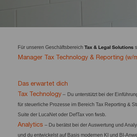
Tax & Legal Solutions
Für unseren Geschäftsbereich
s
Manager Tax Technology & Reporting (w/m
Das erwartet dich
Tax Technology
–
Du unterstützt bei der Einführ
für steuerliche Prozesse im Bereich Tax Reporting & St
Suite der LucaNet oder DefTax von fwsb.
Analytics
– Du berätst bei der Auswertung und Analys
und du entwickelst auf Basis modernen KI und BI-Anw