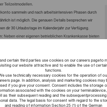
r Teilzeitmodellen.
tkonto sammeln und nach arbeitsintensiven Phasen durch
jährlich ist möglich. Die genauen Details besprechen wir
hen dir 30 Urlaubstage im Kalenderjahr zur Verfügung.
n: Neben einer eigenen betrieblichen Krankenkasse bieten
te an. Nimm an unserem kostenlosen
tigten Beiträgen in diversen Fitnessstudios oder einer Urban
and certain third parties use cookies on our careers pageto 
visiting our website attractive and to enable the use of certai
ves Arbeitsumfeld schaffen: Ein Umfeld, in dem flexibles und
functions.
We use technically necessary cookies for the operation of ou
und Leistung honoriert wird und auf das wir stolz sind. Alle
areers page. In addition, analysis and marketing cookies may 
used if you give your consent. Consent includes the storage o
formation associated with the cookies on your terminaldevice,
ll as their subsequent reading and the subsequentprocessing
onal data. The legal basis for consent with regard to the st
and reading of information Section 25 (1) of the German