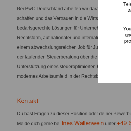
Tel
Bei PwC Deutschland arbeiten wir daran, entscheiden
a
schaffen und das Vertrauen in die Wirtschaft und Gesel
bedarfsgerechte Lösungen für Unternehmen. Zu unser
You
an
Rechtsform, auf nationaler und internationaler Ebene. 
pro
einem abwechslungsreichen Job für Jurist:innen mit S
der laufenden Steuerberatung über die Entwicklung nach
Unterstützung eines steueroptimierten Personalmanagem
modernes Arbeitsumfeld in der Rechtsberatung bei Pw
Kontakt
Du hast Fragen zu dieser Position oder deiner Bewer
Ines Wallenwein
+49 
Melde dich gerne bei
unter