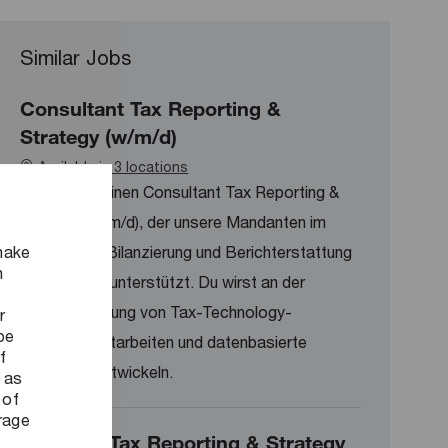
Similar Jobs
Consultant Tax Reporting &
Strategy (w/m/d)
Available in 3 locations
Wir suchen einen Consultant Tax Reporting &
Strategy (w/m/d), der unsere Mandanten im
make
Bereich der Bilanzierung und Berichterstattung
n
von Steuern unterstützt. Du wirst an der
Automatisierung von Tax-Technology-
r
be
Lösungen mitarbeiten und datenbasierte
f
Lösungen entwickeln.
 as
 of
orage
Manager Tax Reporting & Strategy