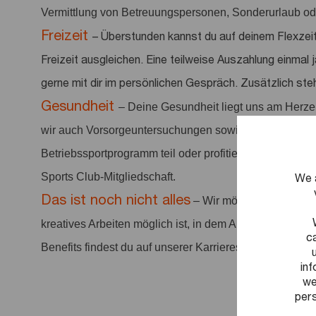
Vermittlung von Betreuungspersonen, Sonderurlaub ode
Freizeit
– Überstunden kannst du auf deinem Flexzei
Freizeit ausgleichen. Eine teilweise Auszahlung einmal 
gerne mit dir im persönlichen Gespräch. Zusätzlich ste
Gesundheit
– Deine Gesundheit liegt uns am Herze
wir auch Vorsorgeuntersuchungen sowie Sportangebo
Betriebssportprogramm teil oder profitiere von vergüns
We 
Sports Club-Mitgliedschaft.
Das ist noch nicht alles
– Wir möchten ein positi
kreatives Arbeiten möglich ist, in dem Arbeit anerkannt 
c
Benefits findest du auf unserer Karriereseite.
in
we
pers