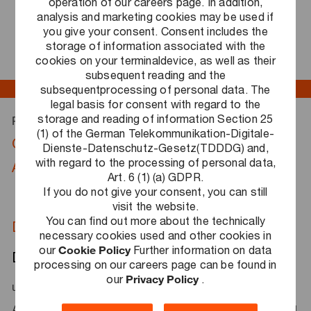
operation of our careers page. In addition,
Save
analysis and marketing cookies may be used if
you give your consent. Consent includes the
storage of information associated with the
Apply Now
cookies on your terminaldevice, as well as their
subsequent reading and the
subsequentprocessing of personal data. The
legal basis for consent with regard to the
ab
storage and reading of information Section 25
Deals
Für unseren Geschäftsbereich
suchen wir dich
(1) of the German Telekommunikation-Digitale-
Oktober 2026
Praktikant Transaction
als
Dienste-Datenschutz-Gesetz(TDDDG) and,
with regard to the processing of personal data,
Analytics (w/m/d).
Art. 6 (1) (a) GDPR.
If you do not give your consent, you can still
visit the website.
You can find out more about the technically
Das erwartet dich
necessary cookies used and other cookies in
our
Cookie Policy
Further information on data
Datenanalyse
- Als Teil unseres Teams verarbeitest du
processing on our careers page can be found in
our
Privacy Policy
.
unterschiedliche Datensätze, vor allem mithilfe von
Alteryx. Dabei liegt dein Fokus auf der Transformation und