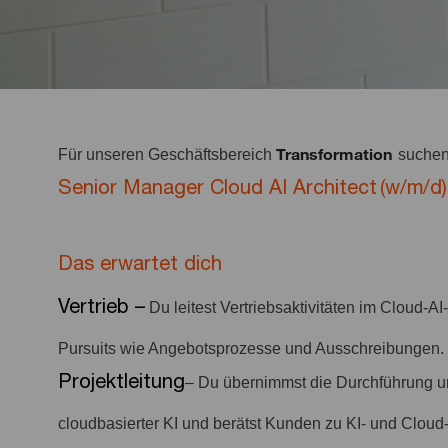
Transformation
Für unseren Geschäftsbereich
suchen
Senior Manager Cloud AI Architect (w/m/d)
Das erwartet dich
Vertrieb –
Du leitest Vertriebsaktivitäten im Cloud-A
Pursuits wie Angebotsprozesse und Ausschreibungen.
Projektleitung
– Du übernimmst die Durchführung u
cloudbasierter KI und berätst Kunden zu KI- und Cloud-