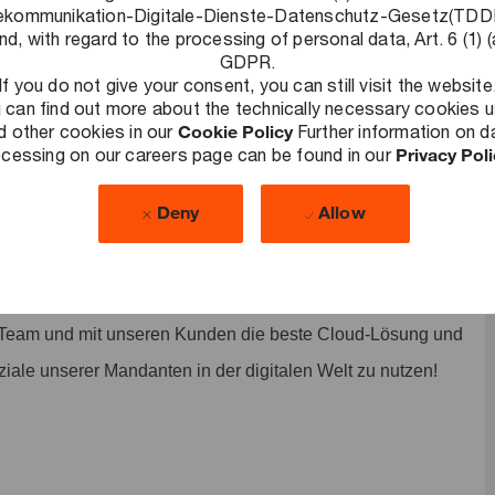
und Leistung honoriert wird und auf das wir stolz sind. Alle
ekommunikation-Digitale-Dienste-Datenschutz-Gesetz(TD
nd, with regard to the processing of personal data, Art. 6 (1) (
GDPR.
If you do not give your consent, you can still visit the website
 can find out more about the technically necessary cookies 
d other cookies in our
Cookie Policy
Further information on d
de Herausforderungen zu lösen, nachhaltige Ergebnisse zu
cessing on our careers page can be found in our
Privacy Pol
llschaft auszubauen. Als Teil unseres Cloud Teams
Deny
Allow
 um unsere Kunden bei allen wichtigen Fragen entlang
 Mithilfe unseres umfassenden Fachwissens im Cloud-
crosoft Azure, Amazon Web Services (AWS) und Google Cloud
im Team und mit unseren Kunden die beste Cloud-Lösung und
ziale unserer Mandanten in der digitalen Welt zu nutzen!