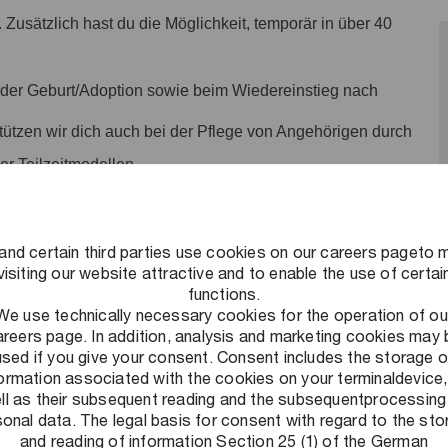
. Zusätzlich hast du die Möglichkeit, temporär in über 40
 der Geburt/Adoption sowie beim Wiedereinstieg nach
stützen wir dich auch bei der Pflege von Angehörigen durch
r Teilzeitmodellen.
tkonto sammeln und nach arbeitsintensiven Phasen durch
 jährlich ist möglich. Die genauen Details besprechen wir
and certain third parties use cookies on our careers pageto 
visiting our website attractive and to enable the use of certai
ehen dir 30 Urlaubstage im Kalenderjahr zur Verfügung.
functions.
n: Neben einer eigenen betrieblichen Krankenkasse bieten
We use technically necessary cookies for the operation of ou
areers page. In addition, analysis and marketing cookies may 
te an. Nimm an unserem kostenlosen
used if you give your consent. Consent includes the storage o
formation associated with the cookies on your terminaldevice,
ergünstigten Urban Sports Club-Mitgliedschaft.
ll as their subsequent reading and the subsequentprocessing
ves Arbeitsumfeld schaffen: Ein Umfeld, in dem flexibles und
onal data. The legal basis for consent with regard to the st
and reading of information Section 25 (1) of the German