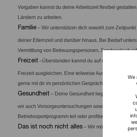
Vorgaben kannst du deine Arbeitszeit flexibel gestalten
Ländern zu arbeiten.
Familie
– Wir unterstützen dich sowohl zum Zeitpunkt
deiner Elternzeit und darüber hinaus. Bei Bedarf unter
Vermittlung von Betreuungspersonen, Sonderurlaub ode
Freizeit
–
Überstunden kannst du auf deinem Flexzei
Freizeit ausgleichen. Eine teilweise Auszahlung einmal
We 
gerne mit dir im persönlichen Gespräch. Zusätzlich st
Gesundheit
– Deine Gesundheit liegt uns am Herze
c
wir auch Vorsorgeuntersuchungen sowie Sportangebo
in
Betriebssportprogramm teil oder profitiere von einer v
we
Das ist noch nicht alles
– Wir möchten ein positi
pers