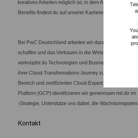
kreatives Arbeiten möglich ist, in dem Arbeit anerkannt 
Tel
a
Benefits findest du auf unserer Karriereseite.
You
an
Bei PwC Deutschland arbeiten wir daran, entscheiden
pro
schaffen und das Vertrauen in die Wirtschaft und Gese
verknüpfst du Technologien und Businessperspektiven,
ihrer Cloud-Transformations-Journey zu unterstützen.
Bereich und zertifizierten Cloud-Expert:innen für Mi
Platform (GCP) identifizieren wir gemeinsam mit dir 
-Strategie. Unterstütze uns dabei, die Wachstumspoten
Kontakt