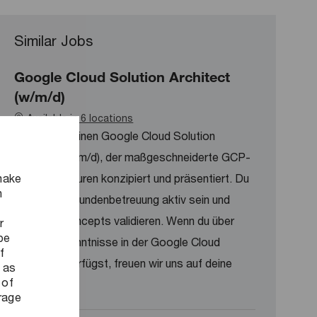
Similar Jobs
Google Cloud Solution Architect
(w/m/d)
Available in 6 locations
Wir suchen einen Google Cloud Solution
Architect (w/m/d), der maßgeschneiderte GCP-
make
Zielarchitekturen konzipiert und präsentiert. Du
n
wirst in der Kundenbetreuung aktiv sein und
Proof of Concepts validieren. Wenn du über
r
be
fundierte Kenntnisse in der Google Cloud
f
Plattform verfügst, freuen wir uns auf deine
 as
 of
Bewerbung!
orage