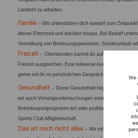
Ländern zu arbeiten.
Familie
– Wir unterstützen dich sowohl zum Zeitpunk
deiner Elternzeit und darüber hinaus. Bei Bedarf unter
Vermittlung von Betreuungspersonen, Sonderurlaub ode
Freizeit
–
Überstunden kannst du auf deinem Flexzei
Freizeit ausgleichen. Eine teilweise Auszahlung einmal
gerne mit dir im persönlichen Gespräch. Zusätzlich st
We 
Gesundheit
– Deine Gesundheit liegt uns am Herze
wir auch Vorsorgeuntersuchungen sowie Sportangebo
c
Betriebssportprogramm teil oder profitiere von vergüns
in
Sports Club-Mitgliedschaft.
we
Das ist noch nicht alles
pers
– Wir möchten ein positi