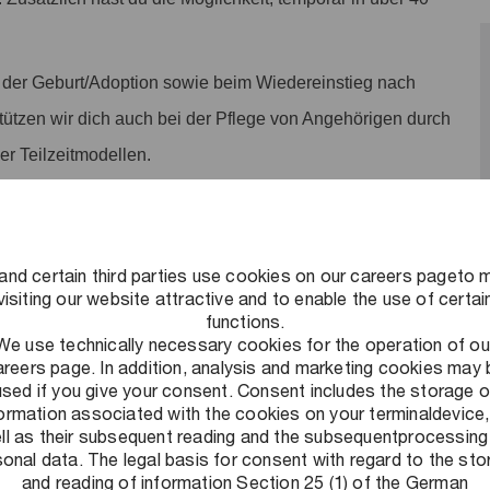
t der Geburt/Adoption sowie beim Wiedereinstieg nach
stützen wir dich auch bei der Pflege von Angehörigen durch
r Teilzeitmodellen.
tkonto sammeln und nach arbeitsintensiven Phasen durch
 jährlich ist möglich. Die genauen Details besprechen wir
ehen dir 30 Urlaubstage im Kalenderjahr zur Verfügung.
and certain third parties use cookies on our careers pageto 
visiting our website attractive and to enable the use of certai
n: Neben einer eigenen betrieblichen Krankenkasse bieten
functions.
We use technically necessary cookies for the operation of ou
te an. Nimm an unserem kostenlosen
areers page. In addition, analysis and marketing cookies may 
tigten Beiträgen in diversen Fitnessstudios oder einer Urban
used if you give your consent. Consent includes the storage o
formation associated with the cookies on your terminaldevice,
ll as their subsequent reading and the subsequentprocessing
onal data. The legal basis for consent with regard to the st
ves Arbeitsumfeld schaffen: Ein Umfeld, in dem flexibles
and reading of information Section 25 (1) of the German