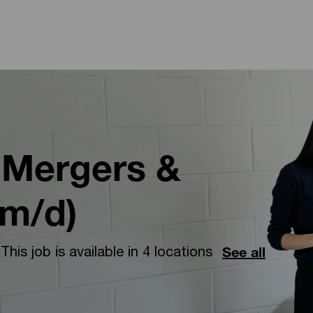
Skip to main content
Skip to main content
 Mergers &
/m/d)
This job is available in 4 locations
See all