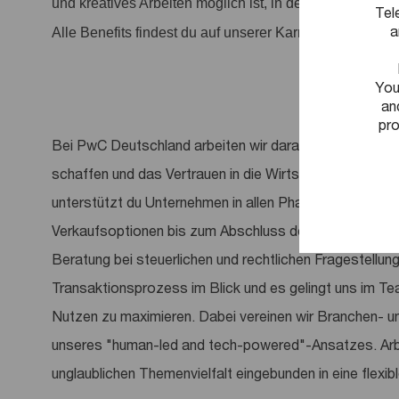
und kreatives Arbeiten möglich ist, in dem Arbeit anerka
Tel
a
Alle Benefits findest du auf unserer Karriereseite.
You
an
pro
Bei PwC Deutschland arbeiten wir daran, entscheidend
schaffen und das Vertrauen in die Wirtschaft und Gese
unterstützt du Unternehmen in allen Phasen des Deal C
Verkaufsoptionen bis zum Abschluss der Verhandlunge
Beratung bei steuerlichen und rechtlichen Fragestellun
Transaktionsprozess im Blick und es gelingt uns im Te
Nutzen zu maximieren. Dabei vereinen wir Branchen- un
unseres "human-led and tech-powered"-Ansatzes. Arbe
unglaublichen Themenvielfalt eingebunden in eine flexi