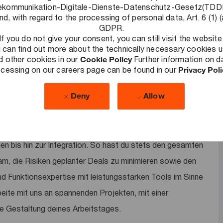
nnt und Leistung honoriert wird und auf das wir stolz sind.
ekommunikation-Digitale-Dienste-Datenschutz-Gesetz(TD
nd, with regard to the processing of personal data, Art. 6 (1) (
GDPR.
If you do not give your consent, you can still visit the website
 can find out more about the technically necessary cookies 
d other cookies in our
Cookie Policy
Further information on d
cessing on our careers page can be found in our
Privacy Pol
e Herausforderungen zu lösen, nachhaltige Ergebnisse zu
Deny
Allow
llschaft auszubauen. Als Teil unseres Deals Teams
ycles: Vom Ermitteln geeigneter Kauf- bzw.
n. Von der Unternehmens- und Marktanalyse, über die
gen bis hin zur Integration. So hast du stets den gesamten
am, die Risiken geplanter Deals zu minimieren sowie den
d Funktionsexpertise mit leistungsstarken Tools im Sinne
ite mit uns an spannenden Projekten, mit einer
ble Gestaltung deines Arbeitstages.