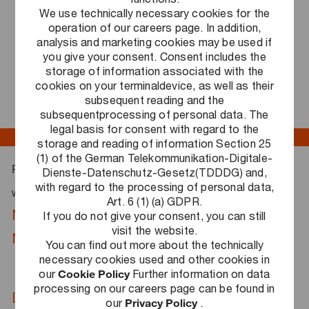
available in 7 locations
See all
We use technically necessary cookies for the
Full time
operation of our careers page. In addition,
analysis and marketing cookies may be used if
Save
you give your consent. Consent includes the
storage of information associated with the
cookies on your terminaldevice, as well as their
subsequent reading and the
Apply Now
subsequentprocessing of personal data. The
legal basis for consent with regard to the
storage and reading of information Section 25
(1) of the German Telekommunikation-Digitale-
Transformation
Für unseren Geschäftsbereich
suchen
Dienste-Datenschutz-Gesetz(TDDDG) and,
with regard to the processing of personal data,
nächstmöglichen Zeitpunkt
wir dich zum
als
Art. 6 (1) (a) GDPR.
Manager Controlling & Performance
If you do not give your consent, you can still
visit the website.
Management (w/m/d).
You can find out more about the technically
necessary cookies used and other cookies in
our
Cookie Policy
Further information on data
processing on our careers page can be found in
Das erwartet dich
our
Privacy Policy
.