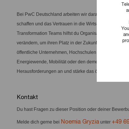
Tel
a
Bei PwC Deutschland arbeiten wir daran, entscheiden
schaffen und das Vertrauen in die Wirtschaft und Gesel
You
Transformation Teams hilfst du Organisationen dabei, s
an
pro
verändern, um ihren Platz in der Zukunft zu sichern. 
öffentliche Unternehmen, Hochschulen oder gemeinnütz
Energiewende, Mobilität oder den demografischen Wan
Herausforderungen an und stärke das öffentliche Vertra
Kontakt
Du hast Fragen zu dieser Position oder deiner Bewer
Noemia Gryzia
+49 6
Melde dich gerne bei
unter