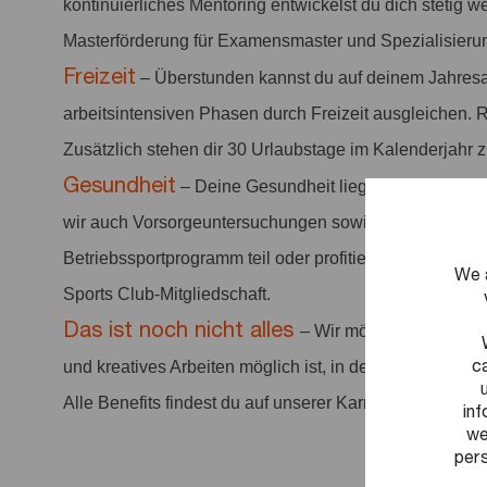
kontinuierliches Mentoring entwickelst du dich stetig we
Masterförderung für Examensmaster und Spezialisieru
Freizeit
– Überstunden kannst du auf deinem Jahresa
arbeitsintensiven Phasen durch Freizeit ausgleichen. 
Zusätzlich stehen dir 30 Urlaubstage im Kalenderjahr 
Gesundheit
– Deine Gesundheit liegt uns am Herze
wir auch Vorsorgeuntersuchungen sowie Sportangebo
Betriebssportprogramm teil oder profitiere von vergüns
We 
Sports Club-Mitgliedschaft.
Das ist noch nicht alles
– Wir möchten ein positi
c
und kreatives Arbeiten möglich ist, in dem Arbeit anerka
Alle Benefits findest du auf unserer Karriereseite.
in
we
pers