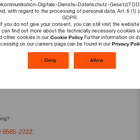
ekommunikation-Digitale-Dienste-Datenschutz-Gesetz(TD
nd, with regard to the processing of personal data, Art. 6 (1) (
de Herausforderungen zu lösen, nachhaltige Ergebnisse zu
GDPR.
If you do not give your consent, you can still visit the website
lschaft auszubauen. Als Teil unseres Public & Energy
 can find out more about the technically necessary cookies 
owohl ihre Arbeit als auch ihre Arbeitsweise grundlegend zu
d other cookies in our
Cookie Policy
Further information on d
cessing on our careers page can be found in our
Privacy Pol
Du berätst und begleitest bspw. Bund, Länder, Kommunen,
ige Vereine z.B. zu Themen rund um die Digitalisierung,
Deny
Allow
del. Gehe mit uns gemeinsam gesellschaftliche
uen in uns und die Wirtschaft!
bung?
9 9585-2222
.