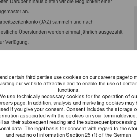
iter. Darüber hinaus bieten wir die Möglichkeit einer
ngsmaster an.
rbeitszeitenkonto (JAZ) sammeln und nach
Restliche Überstunden werden einmal jährlich ausgezahlt.
zur Verfügung.
n: Neben einer eigenen betrieblichen Krankenkasse bieten
te an. Nimm an unserem kostenlosen
tigten Beiträgen in diversen Fitnessstudios oder einer Urban
and certain third parties use cookies on our careers pageto 
visiting our website attractive and to enable the use of certai
functions.
ves Arbeitsumfeld schaffen: Ein Umfeld, in dem flexibles
We use technically necessary cookies for the operation of ou
areers page. In addition, analysis and marketing cookies may 
nnt und Leistung honoriert wird und auf das wir stolz sind.
used if you give your consent. Consent includes the storage o
formation associated with the cookies on your terminaldevice,
ll as their subsequent reading and the subsequentprocessing
onal data. The legal basis for consent with regard to the st
and reading of information Section 25 (1) of the German