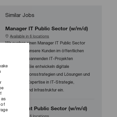
Similar Jobs
Manager IT Public Sector (w/m/d)
Available in 6 locations
Wir suchen einen Manager IT Public Sector
(w/m/d), der unsere Kunden im öffentlichen
Sektor bei spannenden IT-Projekten
make
unterstützt. Sie entwickeln digitale
n
Transformationsstrategien und Lösungen und
bringen Ihre Expertise in IT-Strategie,
r
be
Architektur und Infrastruktur ein.
f
 as
 of
Consultant Public Sector (w/m/d)
orage
Available in 6 locations