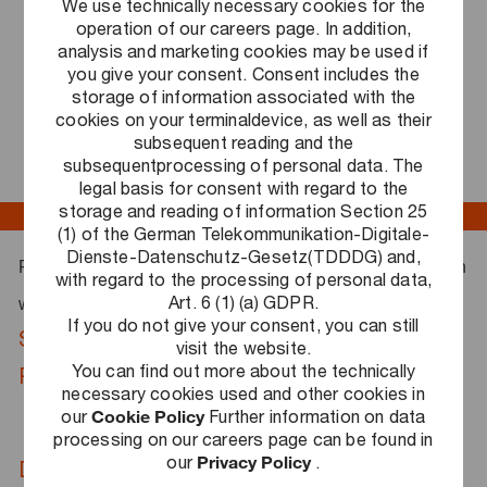
available in 5 locations
See all
We use technically necessary cookies for the
operation of our careers page. In addition,
Full time
analysis and marketing cookies may be used if
you give your consent. Consent includes the
Save
storage of information associated with the
cookies on your terminaldevice, as well as their
subsequent reading and the
Apply Now
subsequentprocessing of personal data. The
legal basis for consent with regard to the
storage and reading of information Section 25
(1) of the German Telekommunikation-Digitale-
Dienste-Datenschutz-Gesetz(TDDDG) and,
Transformation
Für unseren Geschäftsbereich
suchen
with regard to the processing of personal data,
nächstmöglichen Zeitpunkt
Art. 6 (1) (a) GDPR.
wir dich zum
als
If you do not give your consent, you can still
Senior Consultant Digitale Transformation
visit the website.
You can find out more about the technically
Public Sector (w/m/d)
.
necessary cookies used and other cookies in
our
Cookie Policy
Further information on data
processing on our careers page can be found in
our
Privacy Policy
.
Das erwartet dich