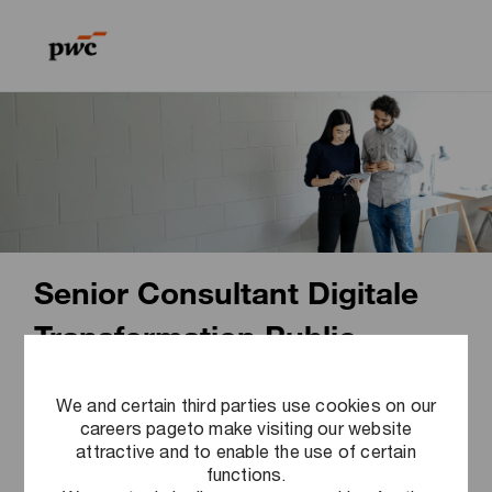
Skip to main content
Skip to main content
-
-
Senior Consultant Digitale
Transformation Public
Sector (w/m/d)
We and certain third parties use cookies on our
Direct Entry (Professional)
careers pageto make visiting our website
attractive and to enable the use of certain
Transformation
This job is
functions.