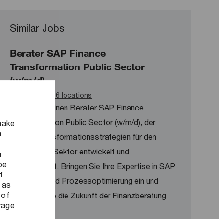
Similar Jobs
Berater SAP Finance
Transformation Public Sector
(w/m/d)
Available in 6 locations
Wir suchen einen Berater SAP Finance
Transformation Public Sector (w/m/d), der
make
n
digitale Transformationsstrategien für den
öffentlichen Sektor entwickelt und
r
be
implementiert. Bringen Sie Ihre Expertise in SAP
f
S/4 HANA und Prozessoptimierung ein und
 as
 of
gestalten Sie die Zukunft der Finanzberatung
orage
mit uns!