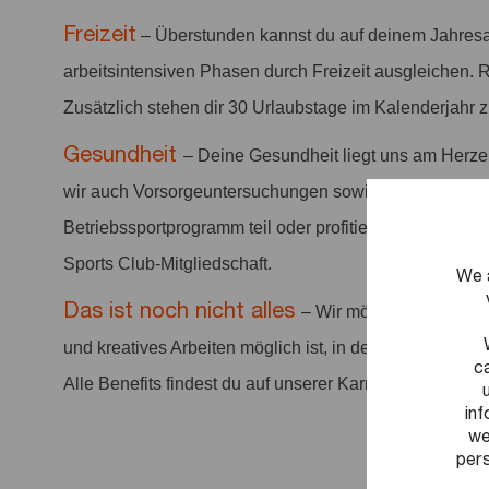
Freizeit
– Überstunden kannst du auf deinem Jahresa
arbeitsintensiven Phasen durch Freizeit ausgleichen. 
Zusätzlich stehen dir 30 Urlaubstage im Kalenderjahr 
Gesundheit
– Deine Gesundheit liegt uns am Herze
wir auch Vorsorgeuntersuchungen sowie Sportangebo
Betriebssportprogramm teil oder profitiere von vergüns
Sports Club-Mitgliedschaft.
We 
Das ist noch nicht alles
– Wir möchten ein positi
und kreatives Arbeiten möglich ist, in dem Arbeit anerka
c
Alle Benefits findest du auf unserer Karriereseite.
in
we
pers