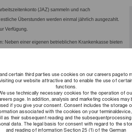
rbeitszeitenkonto (JAZ) sammeln und nach
Restliche Überstunden werden einmal jährlich ausgezahlt.
zur Verfügung.
n: Neben einer eigenen betrieblichen Krankenkasse bieten
te an. Nimm an unserem kostenlosen
tigten Beiträgen in diversen Fitnessstudios oder einer Urban
and certain third parties use cookies on our careers pageto 
visiting our website attractive and to enable the use of certai
ves Arbeitsumfeld schaffen: Ein Umfeld, in dem flexibles
functions.
We use technically necessary cookies for the operation of ou
nnt und Leistung honoriert wird und auf das wir stolz sind.
areers page. In addition, analysis and marketing cookies may 
used if you give your consent. Consent includes the storage o
formation associated with the cookies on your terminaldevice,
ll as their subsequent reading and the subsequentprocessing
onal data. The legal basis for consent with regard to the st
and reading of information Section 25 (1) of the German