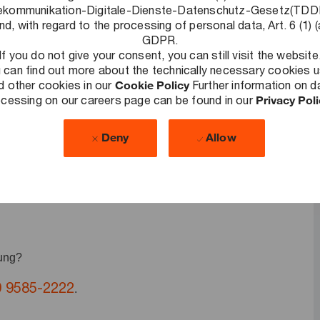
ekommunikation-Digitale-Dienste-Datenschutz-Gesetz(TD
de Herausforderungen zu lösen, nachhaltige Ergebnisse zu
nd, with regard to the processing of personal data, Art. 6 (1) (
GDPR.
lschaft auszubauen. Als Teil unseres Public & Energy
If you do not give your consent, you can still visit the website
 can find out more about the technically necessary cookies 
owohl ihre Arbeit als auch ihre Arbeitsweise grundlegend zu
d other cookies in our
Cookie Policy
Further information on d
Du berätst und begleitest bspw. Bund, Länder, Kommunen,
cessing on our careers page can be found in our
Privacy Pol
ige Vereine z.B. zu Themen rund um die Digitalisierung,
Deny
Allow
del. Gehe mit uns gemeinsam gesellschaftliche
uen in uns und die Wirtschaft!
bung?
9 9585-2222
.