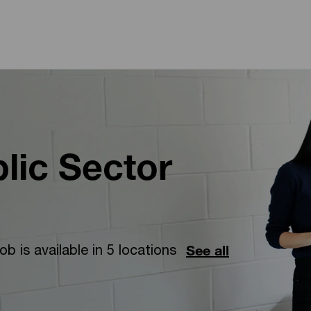
Skip to main content
Skip to main content
lic Sector
job is available in 5 locations
See all