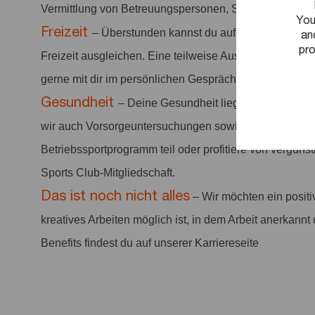
Vermittlung von Betreuungspersonen, Sonderurlaub ode
You
Freizeit
– Überstunden kannst du auf deinem Flexze
an
pro
Freizeit ausgleichen. Eine teilweise Auszahlung einmal
gerne mit dir im persönlichen Gespräch. Zusätzlich st
Gesundheit
– Deine Gesundheit liegt uns am Herze
wir auch Vorsorgeuntersuchungen sowie Sportangebo
Betriebssportprogramm teil oder profitiere von vergüns
Sports Club-Mitgliedschaft.
Das ist noch nicht alles
– Wir möchten ein positi
kreatives Arbeiten möglich ist, in dem Arbeit anerkannt 
Benefits findest du auf unserer Karriereseite