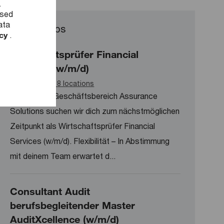
.
used
ata
Similar Jobs
icy
.
Wirtschaftsprüfer Financial
Services (w/m/d)
Available in 8 locations
Für unseren Geschäftsbereich Assurance
Solutions suchen wir dich zum nächstmöglichen
Zeitpunkt als Wirtschaftsprüfer Financial
Services (w/m/d). Flexibilität – In Abstimmung
mit deinem Team erwartet d...
Consultant Audit
berufsbegleitender Master
AuditXcellence (w/m/d)