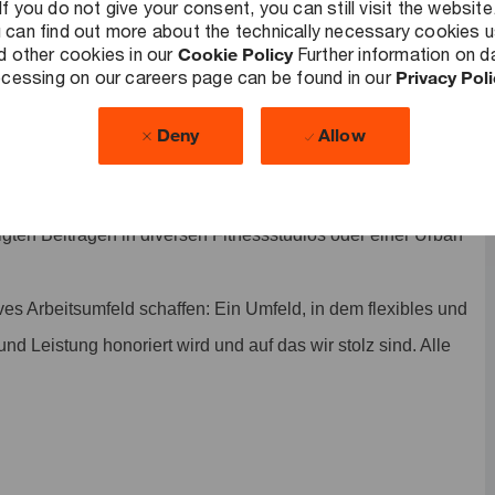
If you do not give your consent, you can still visit the website
r Teilzeitmodellen.
 can find out more about the technically necessary cookies 
itkonto sammeln und nach arbeitsintensiven Phasen durch
d other cookies in our
Cookie Policy
Further information on d
cessing on our careers page can be found in our
Privacy Pol
 jährlich ist möglich. Die genauen Details besprechen wir
ehen dir 30 Urlaubstage im Kalenderjahr zur Verfügung.
Deny
Allow
n: Neben einer eigenen betrieblichen Krankenkasse bieten
te an. Nimm an unserem kostenlosen
tigten Beiträgen in diversen Fitnessstudios oder einer Urban
ves Arbeitsumfeld schaffen: Ein Umfeld, in dem flexibles und
und Leistung honoriert wird und auf das wir stolz sind. Alle