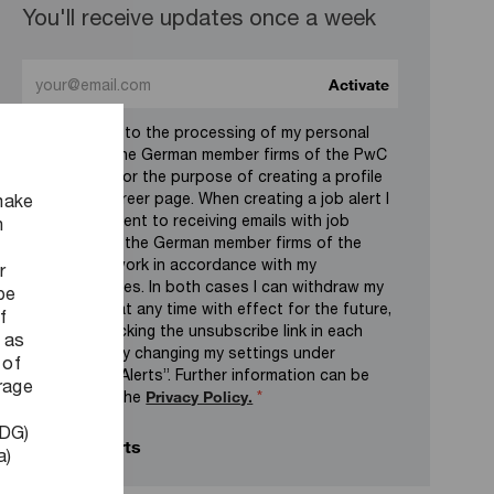
You'll receive updates once a week
Enter Email address (Required)
Activate
I consent to the processing of my personal
data by the German member firms of the PwC
network for the purpose of creating a profile
on the career page. When creating a job alert I
make
also consent to receiving emails with job
n
offers by the German member firms of the
PwC network in accordance with my
r
preferences. In both cases I can withdraw my
be
consent at any time with effect for the future,
f
e.g. by clicking the unsubscribe link in each
 as
email or by changing my settings under
 of
“Manage Alerts”. Further information can be
orage
found in the
Privacy Policy.
*
DDG)
Manage alerts
a)