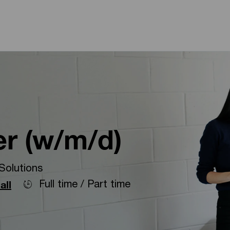
Skip to main content
Skip to main content
er (w/m/d)
Solutions
Full time / Part time
all