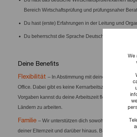
Bereich Wirtschaftsprüfung und prüfungsnaher Bera
Du hast (erste) Erfahrungen in der Leitung und Organ
Du beherrschst die Sprache Deutsch fließend in Wort
We 
Deine Benefits
Flexibilität
– In Abstimmung mit deinem Team erwar
c
Office. Dabei gibt es keine Kernarbeitszeiten – im Rah
in
Vorgaben kannst du deine Arbeitszeit flexibel gestalten
we
pers
Ländern zu arbeiten.
Familie
Tel
– Wir unterstützen dich sowohl zum Zeitpunk
a
deiner Elternzeit und darüber hinaus. Bei Bedarf unter