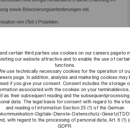
tung sowie Bilanzierungsanforderungen mit.
isation von (Teil-) Projekten.
 und Schrift.
and certain third parties use cookies on our careers pageto 
visiting our website attractive and to enable the use of certai
functions.
We use technically necessary cookies for the operation of ou
tet dich ein Mix aus gemeinsamen Bürotagen und Home
areers page. In addition, analysis and marketing cookies may 
men der betrieblichen Anforderungen und arbeitsrechtlichen
used if you give your consent. Consent includes the storage o
formation associated with the cookies on your terminaldevice,
. Zusätzlich hast du die Möglichkeit, temporär in über 40
ll as their subsequent reading and the subsequentprocessing
onal data. The legal basis for consent with regard to the st
and reading of information Section 25 (1) of the German
ekommunikation-Digitale-Dienste-Datenschutz-Gesetz(TD
t der Geburt/Adoption sowie beim Wiedereinstieg nach
nd, with regard to the processing of personal data, Art. 6 (1) (
stützen wir dich auch bei der Pflege von Angehörigen durch
GDPR.