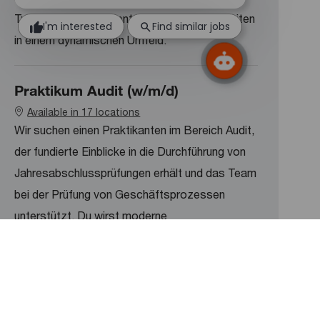
Transformation und entwickle deine Fähigkeiten
I'm interested
Find similar jobs
in einem dynamischen Umfeld.
Praktikum Audit (w/m/d)
Available in 17 locations
Wir suchen einen Praktikanten im Bereich Audit,
der fundierte Einblicke in die Durchführung von
Jahresabschlussprüfungen erhält und das Team
bei der Prüfung von Geschäftsprozessen
unterstützt. Du wirst moderne
Prüfungsansätze und digitale Tools
kennenlernen und aktiv in deren Anwendung
mitwirken.