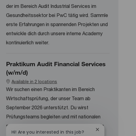
der im Bereich Audit Industrial Services im
Gesundheitssektor bei PwC tätig wird. Sammle
erste Erfahrungen in spannenden Projekten und
entwickle dich durch unsere interne Academy
kontinuierlich weiter.
Praktikum Audit Financial Services
(w/m/d)
Available in 2 locations
Wir suchen einen Praktikanten im Bereich
Wirtschaftsprüfung, der unser Team ab
September 2026 unterstützt. Du wirst
Prüfungsteams begleiten und mit nationalen
sowie internationalen Bilanzierungsstandards
Close chatbot noti
Hi! Are you interested in this job?
arbeiten. Profitiere von der digitalen