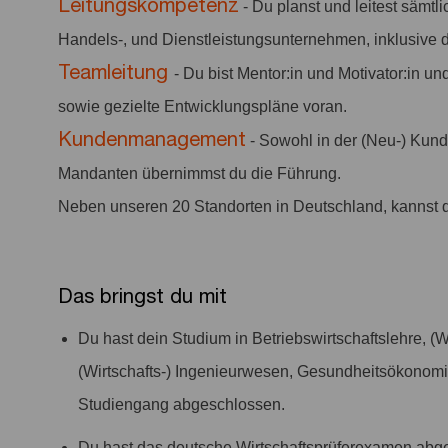
Leitungskompetenz
- Du planst und leitest sämtli
Handels-, und Dienstleistungsunternehmen, inklusive d
Teamleitung
- Du bist Mentor:in und Motivator:in u
sowie gezielte Entwicklungspläne voran.
Kundenmanagement
- Sowohl in der (Neu-) Kund
Mandanten übernimmst du die Führung.
Neben unseren 20 Standorten in Deutschland, kannst d
Das bringst du mit
Du hast dein Studium in Betriebswirtschaftslehre, (W
(Wirtschafts-) Ingenieurwesen, Gesundheitsökono
Studiengang abgeschlossen.
Du hast das deutsche Wirtschaftsprüferexamen abge