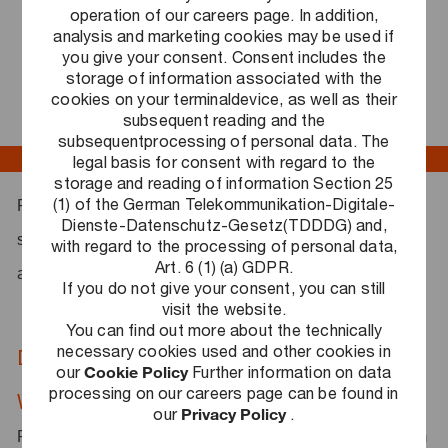
operation of our careers page. In addition,
analysis and marketing cookies may be used if
Save
you give your consent. Consent includes the
storage of information associated with the
cookies on your terminaldevice, as well as their
Apply Now
subsequent reading and the
subsequentprocessing of personal data. The
legal basis for consent with regard to the
storage and reading of information Section 25
Assurance Solutions
(1) of the German Telekommunikation-Digitale-
Für unseren Geschäftsbereich
Dienste-Datenschutz-Gesetz(TDDDG) and,
nächstmöglichen Zeitpunkt
suchen wir dich zum
with regard to the processing of personal data,
Art. 6 (1) (a) GDPR.
Senior Consultant Audit (w/m/d)
als
.
If you do not give your consent, you can still
visit the website.
You can find out more about the technically
necessary cookies used and other cookies in
Das erwartet dich
our
Cookie Policy
Further information on data
processing on our careers page can be found in
Wirtschaftsprüfung
– Du übernimmst eine tragende
our
Privacy Policy
.
Rolle in der Ausgestaltung der digitalen Transformation im